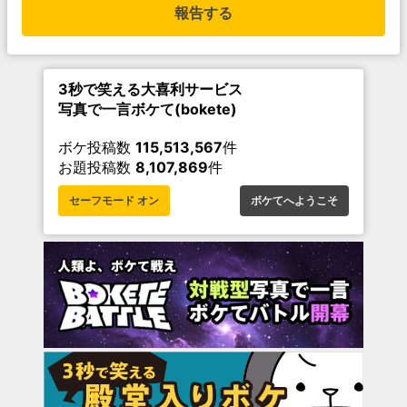
報告する
3秒で笑える大喜利サービス
写真で一言ボケて(bokete)
ボケ投稿数
115,513,567
件
お題投稿数
8,107,869
件
セーフモード オン
ボケてへようこそ