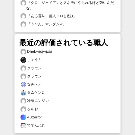
「
クロ、ジャイアンとスネ夫にやられるほど強いんだ
な
」
「
ある意味、芸人コロし(泣)
」
「
う〜ん、マンダムw
」
最近の評価されている職人
Dhebwidjwjxbj
しょうぶ
クラウン
クラウン
なみへえ
タムケン2
冷凍ニンジン
ををお
402error
ででんね丸