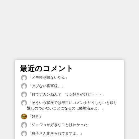
最近のコメント
「
メモ帳意味ないやん
」
「
アブない将軍様。
」
「
何でアカンねん？ ワシ好きやけど・・・
」
「
そういう状況では早目にゴメンナサイしないと取り
返しのつかないことになるのは経験済みよ。
」
「
好き
」
「
ジョジョが好きなことはわかった
」
「
息子さん飽きられてますよ。
」