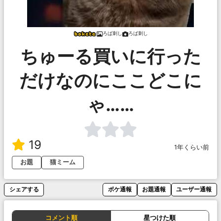
ろば刺し
ろば刺し
ちゅーる買いに行った
だけなのにここどこに
ゃ……
19
1年くらい前
お題
猫ミーム
シェアする
ボケ通報
お題通報
ユーザー通報
コメント順
星つけた順