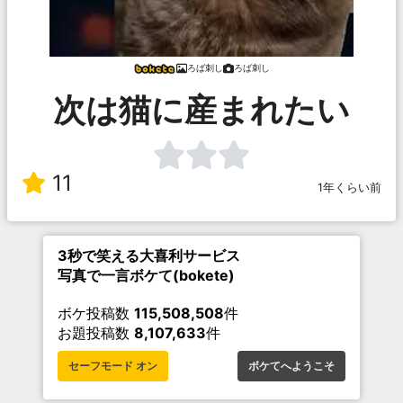
ろば刺し
ろば刺し
次は猫に産まれたい
11
1年くらい前
3秒で笑える大喜利サービス
写真で一言ボケて(bokete)
ボケ投稿数
115,508,508
件
お題投稿数
8,107,633
件
セーフモード オン
ボケてへようこそ