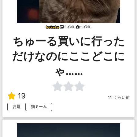
ろば刺し
ろば刺し
ちゅーる買いに行った
だけなのにここどこに
ゃ……
19
1年くらい前
お題
猫ミーム