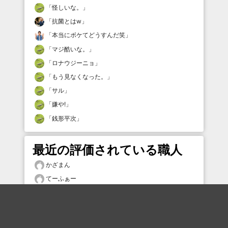
「
怪しいな。
」
「
抗菌とはw
」
「
本当にボケてどうすんだ笑
」
「
マジ酷いな。
」
「
ロナウジーニョ
」
「
もう見なくなった。
」
「
サル
」
「
嫌や!
」
「
銭形平次
」
最近の評価されている職人
かざまん
てーふぁー
tsgs
hikiniku
29430705