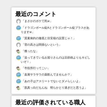
最近のコメント
「
まさかのボケて民w
」
「
ドラゴンボール錠Aとドラゴンボール錠プラスがあ
りますw
」
「
質素倹約の徹底と目安箱の設置じゃ！
」
「
背の高さは関係ないという
」
「
獲ったな
」
「
追ってきているお巡りさんのは豆鉄砲よりもキビし
いぞ！
」
「
市役所行ってこい
」
「
血液サラサラの薬飲んでませんか？
」
「
あの子はアスリートでないとダメらしいよ
」
「
肌真っ白だもんね 明らかとり過ぎだと思うよ
」
最近の評価されている職人