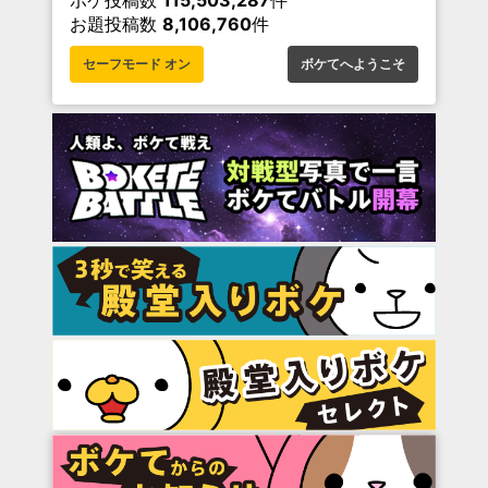
ボケ投稿数
115,503,287
件
お題投稿数
8,106,760
件
セーフモード オン
ボケてへようこそ