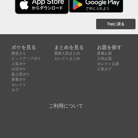
Topに戻る
ボケを見る
まとめを見る
お題を探す
殿堂入り
最新人気まとめ
新着お題
ピックアップボケ
セレクトまとめ
人気お題
人気ボケ
セレクトお題
注目ボケ
人気タグ
急上昇ボケ
新着ボケ
セレクト
タグ
ご利用について
ボケてについて
使い方
利用規約
よくある質問
クッキーの利用について
お問い合わせ