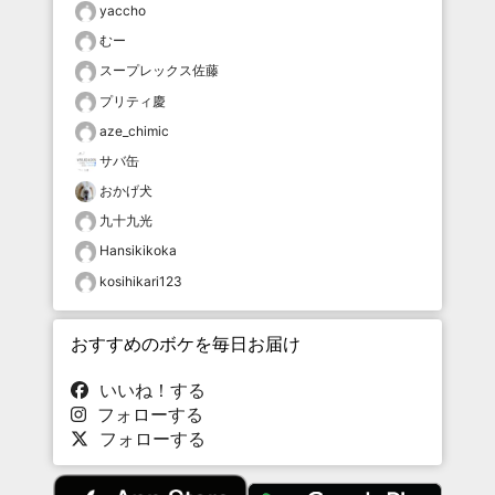
yaccho
むー
スープレックス佐藤
プリティ慶
aze_chimic
サバ缶
おかげ犬
九十九光
Hansikikoka
kosihikari123
おすすめのボケを毎日お届け
いいね！する
フォローする
フォローする