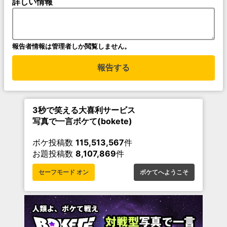
詳しい情報
報告者情報は管理者しか閲覧しません。
報告する
3秒で笑える大喜利サービス
写真で一言ボケて(bokete)
ボケ投稿数
115,513,567
件
お題投稿数
8,107,869
件
セーフモード オン
ボケてへようこそ