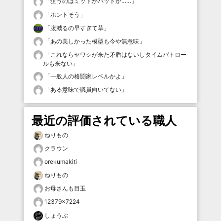
「
狙うのはミットかバットか……
」
「
ホントそう
」
「
腹減るの早すぎて草
」
「
あの美しかった模型も今や無意味
」
「
これならセワシが来た矛盾はないしタイムパトロー
ルも来ない
」
「
一般人の格闘家レベルかよ
」
「
ある意味で議員向いてない
」
最近の評価されている職人
ねりもの
クラウン
orekumakiti
ねりもの
お母さんも目玉
12379×7224
しょうぶ