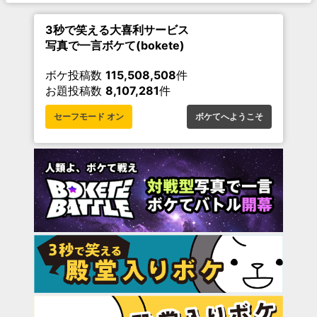
3秒で笑える大喜利サービス
写真で一言ボケて(bokete)
ボケ投稿数
115,508,508
件
お題投稿数
8,107,281
件
セーフモード オン
ボケてへようこそ