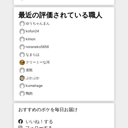
最近の評価されている職人
ゆうちゃんまん
kofun24
kimon
noraneko5656
なまらは
クリーミーな河
達観
ぷかぷか
kumahage
鴨肉
おすすめのボケを毎日お届け
いいね！する
フォローする