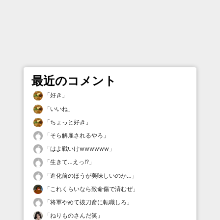
最近のコメント
「
好き
」
「
いいね
」
「
ちょっと好き
」
「
そら解雇されるやろ
」
「
はよ戦いけwwwwww
」
「
生きて…えっ!?
」
「
進化前のほうが美味しいのか…
」
「
これくらいなら致命傷で済むぜ
」
「
将軍やめて抜刀斎に転職しろ
」
「
ねりものさんだ笑
」