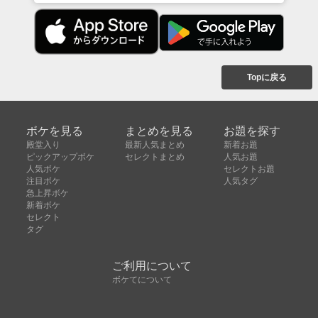
Topに戻る
ボケを見る
まとめを見る
お題を探す
殿堂入り
最新人気まとめ
新着お題
ピックアップボケ
セレクトまとめ
人気お題
人気ボケ
セレクトお題
注目ボケ
人気タグ
急上昇ボケ
新着ボケ
セレクト
タグ
ご利用について
ボケてについて
使い方
利用規約
よくある質問