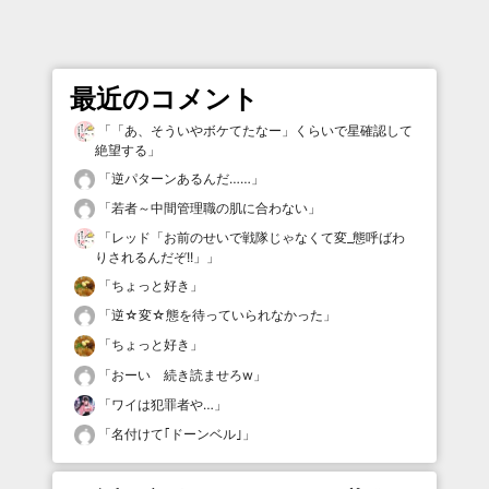
最近のコメント
「
「あ、そういやボケてたなー」くらいで星確認して
絶望する
」
「
逆パターンあるんだ……
」
「
若者～中間管理職の肌に合わない
」
「
レッド「お前のせいで戦隊じゃなくて変_態呼ばわ
りされるんだぞ!!」
」
「
ちょっと好き
」
「
逆☆変☆態を待っていられなかった
」
「
ちょっと好き
」
「
おーい 続き読ませろw
」
「
ワイは犯罪者や…
」
「
名付けて｢ドーンベル｣
」