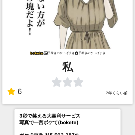
手巻きのかっぱまき
手巻きのかっぱまき
私
6
2年くらい前
3秒で笑える大喜利サービス
写真で一言ボケて(bokete)
ボケ投稿数
115,503,287
件