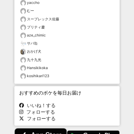
yaccho
むー
スープレックス佐藤
プリティ慶
aze_chimic
サバ缶
おかげ犬
九十九光
Hansikikoka
kosihikari123
おすすめのボケを毎日お届け
いいね！する
フォローする
フォローする