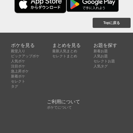
Topに戻る
ボケを見る
まとめを見る
お題を探す
殿堂入り
最新人気まとめ
新着お題
ピックアップボケ
セレクトまとめ
人気お題
人気ボケ
セレクトお題
注目ボケ
人気タグ
急上昇ボケ
新着ボケ
セレクト
タグ
ご利用について
ボケてについて
使い方
利用規約
よくある質問
クッキーの利用について
お問い合わせ