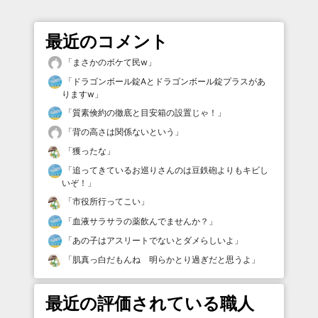
最近のコメント
「
まさかのボケて民w
」
「
ドラゴンボール錠Aとドラゴンボール錠プラスがあ
りますw
」
「
質素倹約の徹底と目安箱の設置じゃ！
」
「
背の高さは関係ないという
」
「
獲ったな
」
「
追ってきているお巡りさんのは豆鉄砲よりもキビし
いぞ！
」
「
市役所行ってこい
」
「
血液サラサラの薬飲んでませんか？
」
「
あの子はアスリートでないとダメらしいよ
」
「
肌真っ白だもんね 明らかとり過ぎだと思うよ
」
最近の評価されている職人