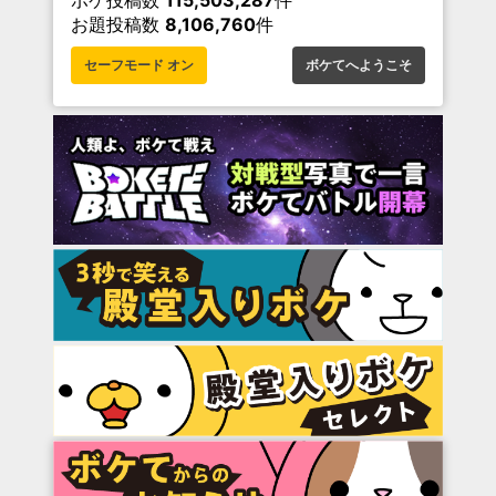
お題投稿数
8,106,760
件
セーフモード オン
ボケてへようこそ