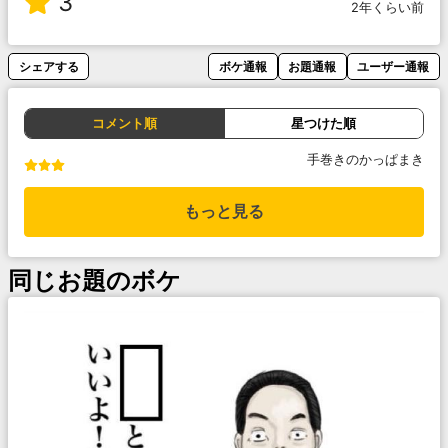
3
2年くらい前
シェアする
ボケ通報
お題通報
ユーザー通報
コメント順
星つけた順
手巻きのかっぱまき
もっと見る
同じお題のボケ