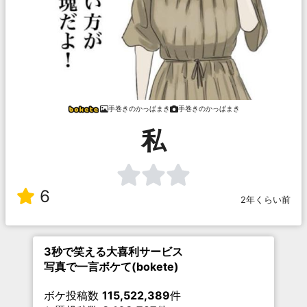
手巻きのかっぱまき
手巻きのかっぱまき
私
6
2年くらい前
3秒で笑える大喜利サービス
写真で一言ボケて(bokete)
ボケ投稿数
115,522,389
件