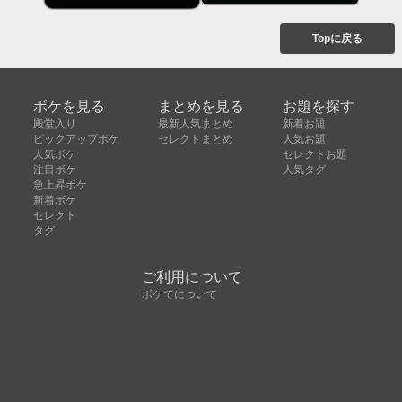
Topに戻る
ボケを見る
まとめを見る
お題を探す
殿堂入り
最新人気まとめ
新着お題
ピックアップボケ
セレクトまとめ
人気お題
人気ボケ
セレクトお題
注目ボケ
人気タグ
急上昇ボケ
新着ボケ
セレクト
タグ
ご利用について
ボケてについて
使い方
利用規約
よくある質問
クッキーの利用について
お問い合わせ
広告掲載について
運営会社