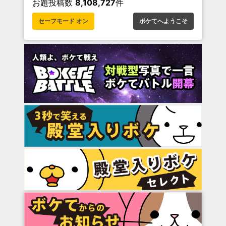
お題投稿数
8,108,727
件
セーフモード オン
ボケてへようこそ