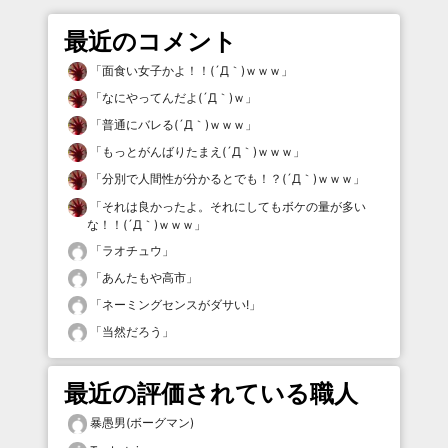
最近のコメント
「
面食い女子かよ！！(´Д｀)ｗｗｗ
」
「
なにやってんだよ(´Д｀)ｗ
」
「
普通にバレる(´Д｀)ｗｗｗ
」
「
もっとがんばりたまえ(´Д｀)ｗｗｗ
」
「
分別で人間性が分かるとでも！？(´Д｀)ｗｗｗ
」
「
それは良かったよ。それにしてもボケの量が多い
な！！(´Д｀)ｗｗｗ
」
「
ラオチュウ
」
「
あんたもや高市
」
「
ネーミングセンスがダサい!
」
「
当然だろう
」
最近の評価されている職人
暴愚男(ボーグマン)