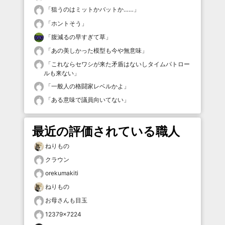
「
狙うのはミットかバットか……
」
「
ホントそう
」
「
腹減るの早すぎて草
」
「
あの美しかった模型も今や無意味
」
「
これならセワシが来た矛盾はないしタイムパトロー
ルも来ない
」
「
一般人の格闘家レベルかよ
」
「
ある意味で議員向いてない
」
最近の評価されている職人
ねりもの
クラウン
orekumakiti
ねりもの
お母さんも目玉
12379×7224