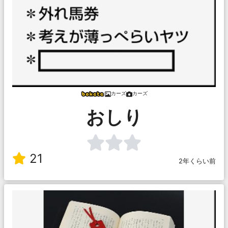
カーズ
カーズ
おしり
21
2年くらい前