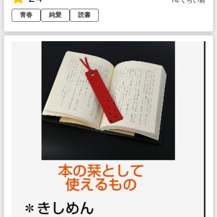
1年くらい前
青春
純愛
読書