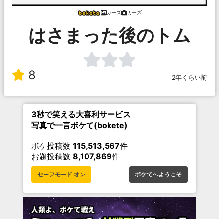
カーズ
カーズ
はさまった後のトム
8
2年くらい前
3秒で笑える大喜利サービス
写真で一言ボケて(bokete)
ボケ投稿数
115,513,567
件
お題投稿数
8,107,869
件
セーフモード オン
ボケてへようこそ