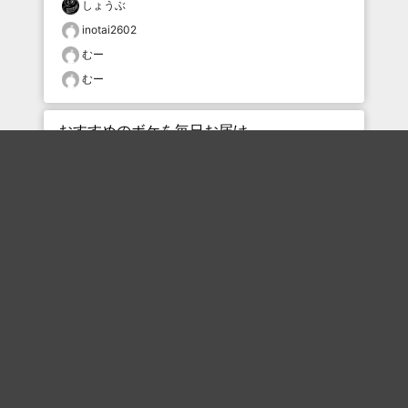
しょうぶ
inotai2602
むー
むー
おすすめのボケを毎日お届け
いいね！する
フォローする
フォローする
Topに戻る
ボケを見る
まとめを見る
お題を探す