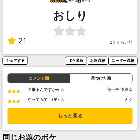
カーズ
カーズ
おしり
21
2年くらい前
シェアする
ボケ通報
お題通報
ユーザー通報
コメント順
星つけた順
出来るんですかw
寝正亭 漆黒斎
やってみて！(笑)
ミグ
もっと見る
同じお題のボケ