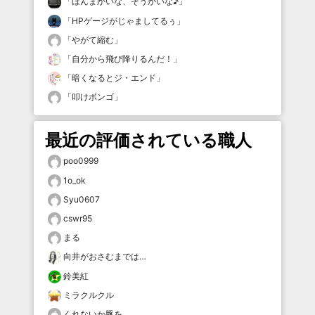
「
ほんまかいな、そうかいな♪
」
「
HPゲージがじゃましてるぅ
」
「
やがて縮む
」
「
自分から飛び降りるんだ！
」
「
暗くなるとジ・エンド
」
「
叩けボンゴ
」
最近の評価されている職人
poo0999
1o_ok
Syu0607
cswr95
まる
向井がおさむまでは…
鈴美紅
ミラクルクル
くれないか豚を