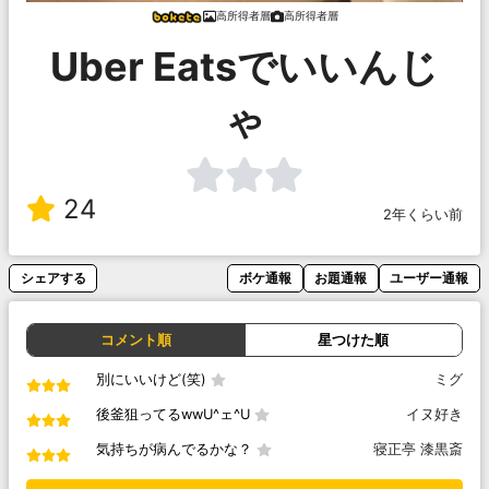
高所得者層
高所得者層
Uber Eatsでいいんじ
ゃ
24
2年くらい前
シェアする
ボケ通報
お題通報
ユーザー通報
コメント順
星つけた順
別にいいけど(笑)
ミグ
後釜狙ってるwwU^ェ^U
イヌ好き
気持ちが病んでるかな？
寝正亭 漆黒斎