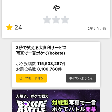
ゃ
24
2年くらい前
3秒で笑える大喜利サービス
写真で一言ボケて(bokete)
ボケ投稿数
115,503,287
件
お題投稿数
8,106,760
件
セーフモード オン
ボケてへようこそ