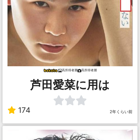
高所得者層
高所得者層
芦田愛菜に用は
174
2年くらい前