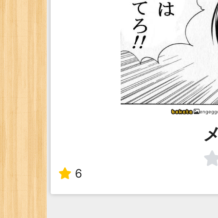
engegg
6