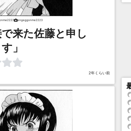
onme2223
engeggonme2223
接で来た佐藤と申し
ます」
2年くらい前