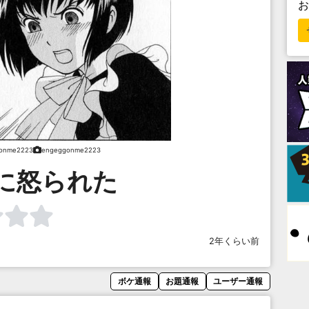
onme2223
engeggonme2223
に怒られた
2年くらい前
ボケ通報
お題通報
ユーザー通報