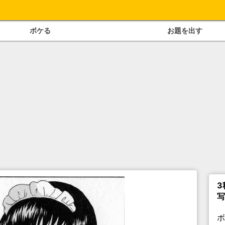
ボケる
お題を出す
3
写