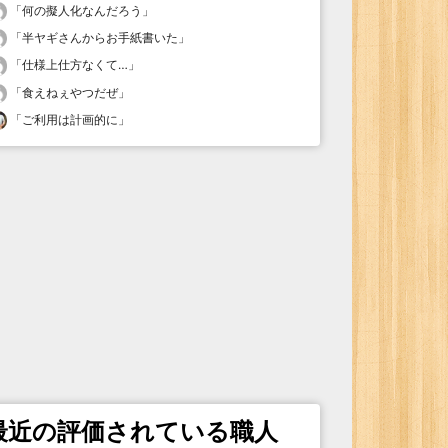
「
何の擬人化なんだろう
」
「
半ヤギさんからお手紙書いた
」
「
仕様上仕方なくて…
」
「
食えねぇやつだぜ
」
「
ご利用は計画的に
」
最近の評価されている職人