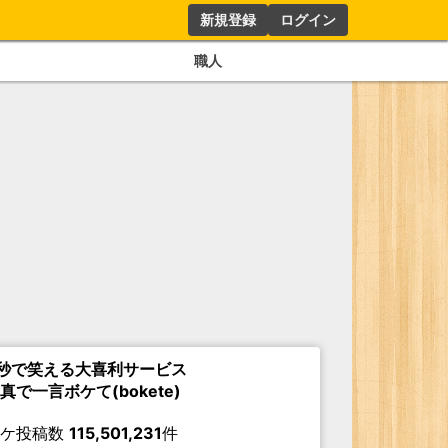
新規登録
ログイン
職人
秒で笑える大喜利サービス
真で一言ボケて(bokete)
ボケ投稿数
115,501,231
件