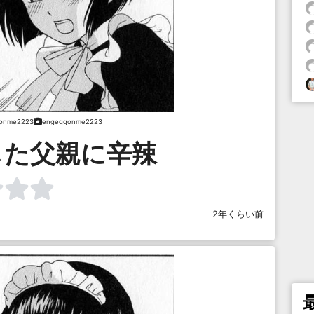
onme2223
engeggonme2223
した父親に辛辣
2年くらい前