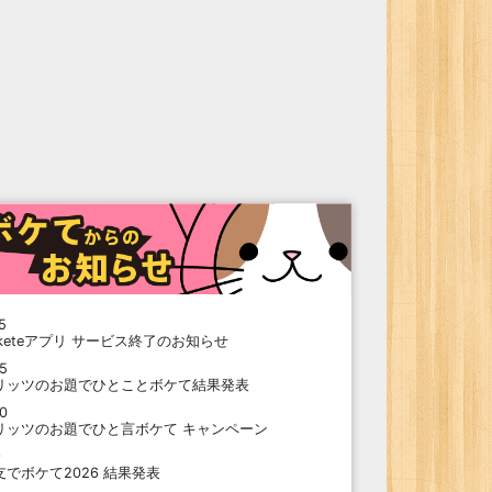
5
oketeアプリ サービス終了のお知らせ
15
リッツのお題でひとことボケて結果発表
10
リッツのお題でひと言ボケて キャンペーン
9
支でボケて2026 結果発表