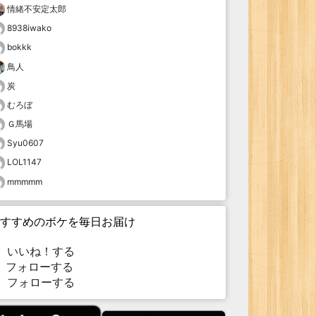
情緒不安定太郎
8938iwako
bokkk
鳥人
炭
むろぼ
Ｇ馬場
Syu0607
LOL1147
mmmmm
すすめのボケを毎日お届け
いいね！する
フォローする
フォローする