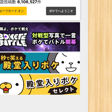
お題投稿数
8,106,527
件
セーフモード オン
ボケてへようこそ