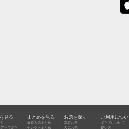
を見る
まとめを見る
お題を探す
ご利用につい
入り
最新人気まとめ
新着お題
ボケてについて
クアップボケ
セレクトまとめ
人気お題
使い方