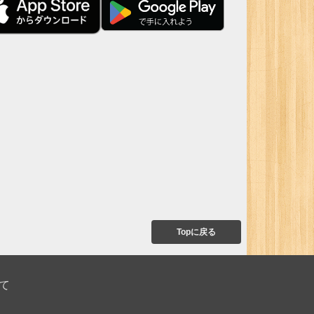
Topに戻る
て