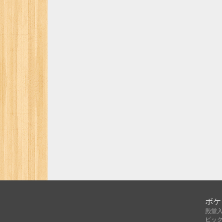
ボケ
殿堂
ピッ