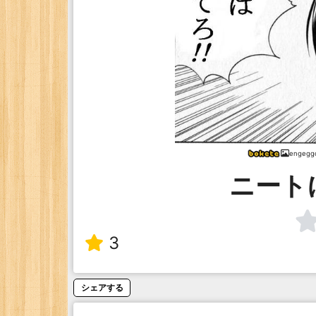
engegg
ニート
3
シェアする