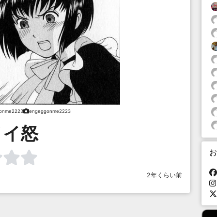
onme2223
engeggonme2223
メイ怒
お
2年くらい前