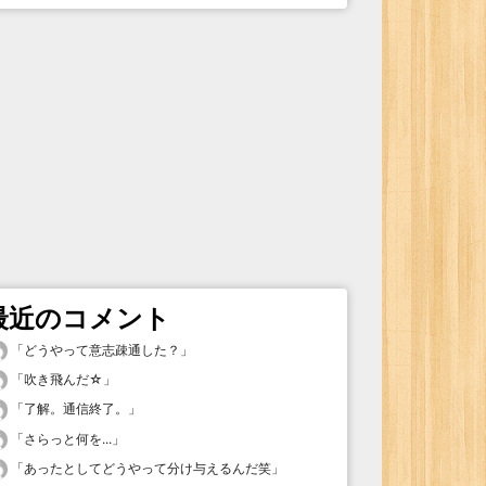
最近のコメント
「
どうやって意志疎通した？
」
「
吹き飛んだ☆
」
「
了解。通信終了。
」
「
さらっと何を...
」
「
あったとしてどうやって分け与えるんだ笑
」