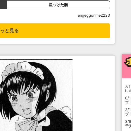
星つけた順
engeggonme2223
っと見る
7/1
b
6/
プ
3/
プ
3/
干