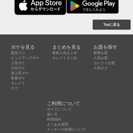
Topに戻る
ボケを見る
まとめを見る
お題を探す
殿堂入り
最新人気まとめ
新着お題
ピックアップボケ
セレクトまとめ
人気お題
人気ボケ
セレクトお題
注目ボケ
人気タグ
急上昇ボケ
新着ボケ
セレクト
タグ
ご利用について
ボケてについて
使い方
利用規約
よくある質問
クッキーの利用について