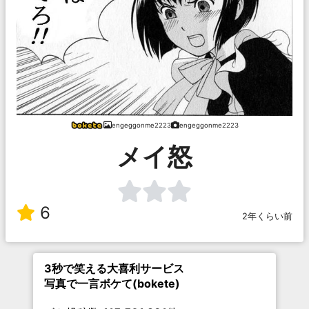
engeggonme2223
engeggonme2223
メイ怒
6
2年くらい前
3秒で笑える大喜利サービス
写真で一言ボケて(bokete)