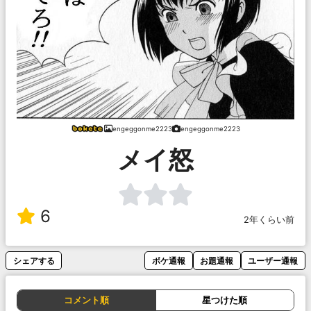
engeggonme2223
engeggonme2223
メイ怒
6
2年くらい前
シェアする
ボケ通報
お題通報
ユーザー通報
コメント順
星つけた順