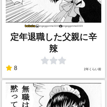
engeggonme2223
engeggonme2223
定年退職した父親に辛
辣
8
2年くらい前