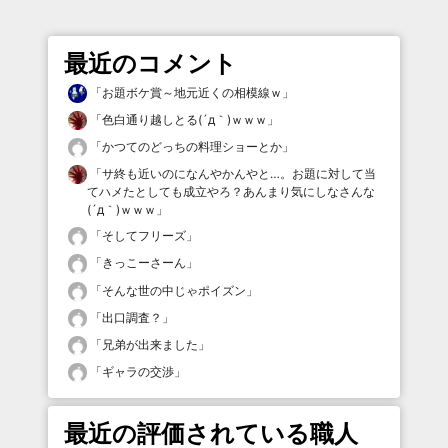
最近のコメント
「
お題ボケ賞～地元近くの相模線ｗ
」
「
色白通り越しとる(´д｀)ｗｗｗ
」
「
かつてのどっちの料理ショーとか
」
「
サ終も近いのになんやかんやと…。お題に対して当
てハメたとしても成立やろ？あんまり気にしなさんな
(´д｀)ｗｗｗ
」
「
そしてフリーズ
」
「
きっこーさーん
」
「
そんな世の中じゃポイズン
」
「
出口調査？
」
「
兄弟が出来ました
」
「
ギャラの交渉
」
最近の評価されている職人