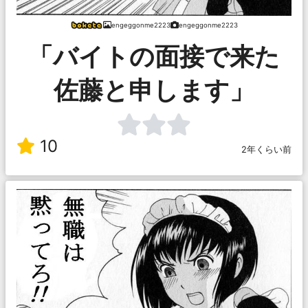
engeggonme2223
engeggonme2223
「バイトの面接で来た
佐藤と申します」
10
2年くらい前