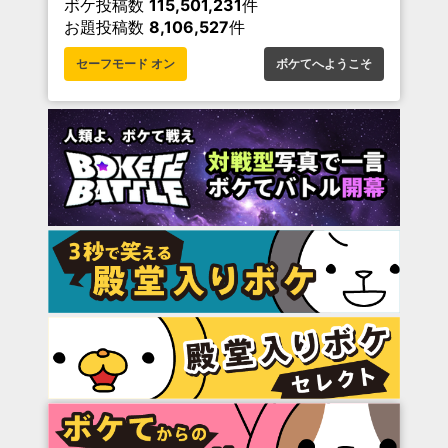
ボケ投稿数
115,501,231
件
お題投稿数
8,106,527
件
セーフモード オン
ボケてへようこそ