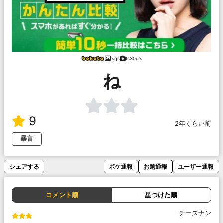
tsgs
ts30g's
ね
9
2年くらい前
暴言
シェアする
ボケ通報
お題通報
ユーザー通報
コメント順
星つけた順
チーズナン