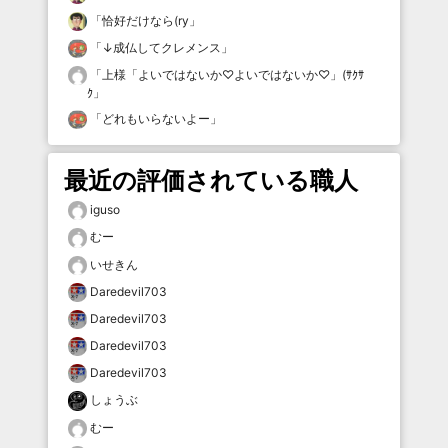
「
恰好だけなら(ry
」
「
↓成仏してクレメンス
」
「
上様「よいではないか♡よいではないか♡」(ｻｸｻ
ｸ
」
「
どれもいらないよー
」
最近の評価されている職人
iguso
むー
いせきん
Daredevil703
Daredevil703
Daredevil703
Daredevil703
しょうぶ
むー