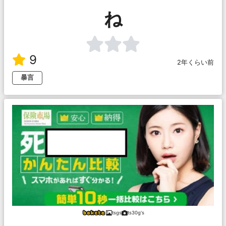
ね
9
2年くらい前
暴言
tsgs
ts30g's