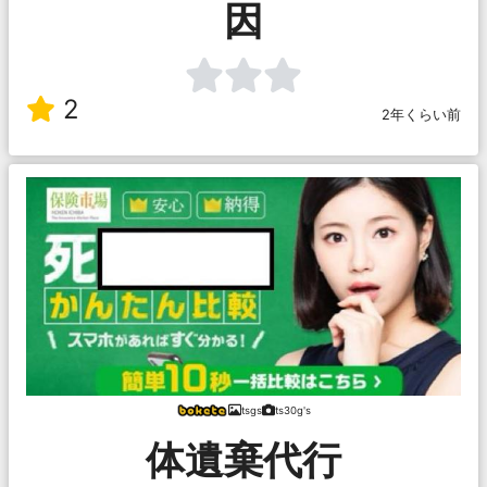
因
2
2年くらい前
tsgs
ts30g's
体遺棄代行