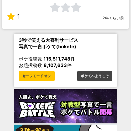
1
2年くらい前
3秒で笑える大喜利サービス
写真で一言ボケて(bokete)
ボケ投稿数
115,511,748
件
お題投稿数
8,107,633
件
セーフモード オン
ボケてへようこそ