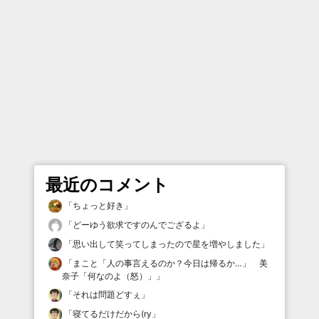
最近のコメント
「
ちょっと好き
」
「
どーゆう欲求ですのんでござるよ
」
「
思い出して笑ってしまったので星を増やしました
」
「
まこと「人の事言えるのか？今日は帰るか…」 美
奈子「何なのよ（怒）」
」
「
それは問題どすぇ
」
「
寝てるだけだから(ry
」