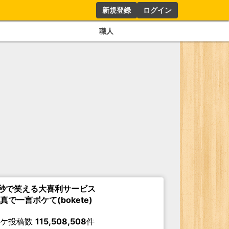
新規登録
ログイン
職人
秒で笑える大喜利サービス
真で一言ボケて(bokete)
ボケ投稿数
115,508,508
件