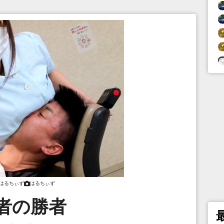
はるちぃず
はるちぃず
者の勝者