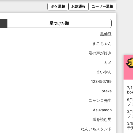
ボケ通報
お題通報
ユーザー通報
星つけた順
黒仙豆
まこちゃん
君の声が好き
カメ
まいやん
123456789
7/1
ptaka
b
6/
ニャンコ先生
プ
Asukamon
3/
プ
嵐を読む男
3/
干
ねんいちスタンド