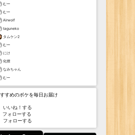
むー
むー
Airwolf
taguneko
タムケン2
むー
にけ
化狸
なみちゃん
むー
すすめのボケを毎日お届け
いいね！する
フォローする
フォローする