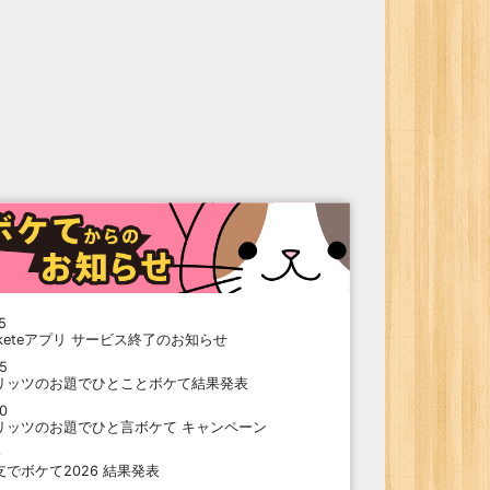
5
oketeアプリ サービス終了のお知らせ
15
リッツのお題でひとことボケて結果発表
10
リッツのお題でひと言ボケて キャンペーン
9
支でボケて2026 結果発表