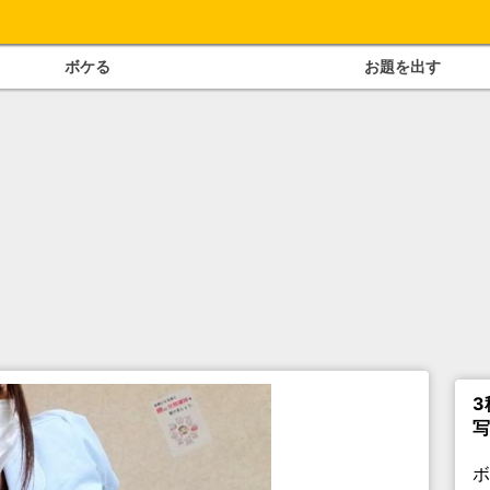
ボケる
お題を出す
3
写