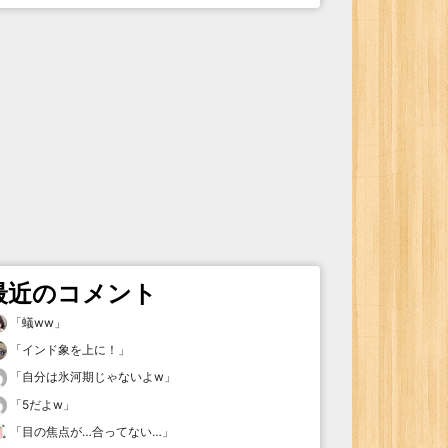
最近のコメント
「
蟻ww
」
「
インド象を上に！
」
「
自分は氷河期じゃないよw
」
「
5だよw
」
「
目の焦点が…合ってない…
」