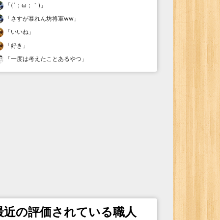
「
(´；ω；｀)
」
「
さすが暴れん坊将軍ww
」
「
いいね
」
「
好き
」
「
一度は考えたことあるやつ
」
最近の評価されている職人