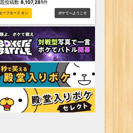
お題投稿数
8,107,281
件
セーフモード オン
ボケてへようこそ