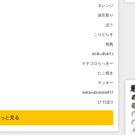
オレンジ
深爪祭り
ぼう
こりどらす
焼鳥
ฅ(ФᴗФ)ฅﾏｺ
ナナコロらっきー
たこ焼き
マッキー
watarubokete917
ひでぼけ
っと見る