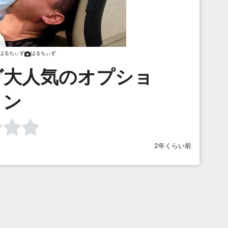
はるちぃず
はるちぃず
グ大人気のオプショ
ン
2年くらい前