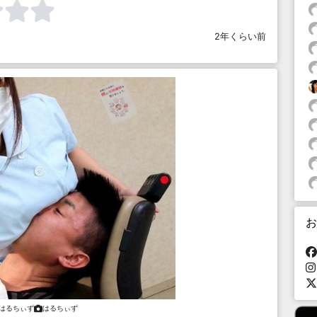
2年くらい前
お
はるちぃず
はるちぃず