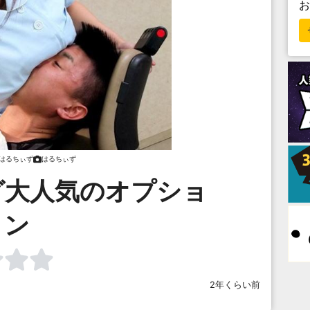
はるちぃず
はるちぃず
グ大人気のオプショ
ン
2年くらい前