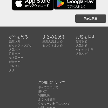
Topに戻る
ボケを見る
まとめを見る
お題を探す
殿堂入り
最新人気まとめ
新着お題
ピックアップボケ
セレクトまとめ
人気お題
人気ボケ
セレクトお題
注目ボケ
人気タグ
急上昇ボケ
新着ボケ
セレクト
タグ
ご利用について
ボケてについて
使い方
利用規約
よくある質問
クッキーの利用について
お問い合わせ