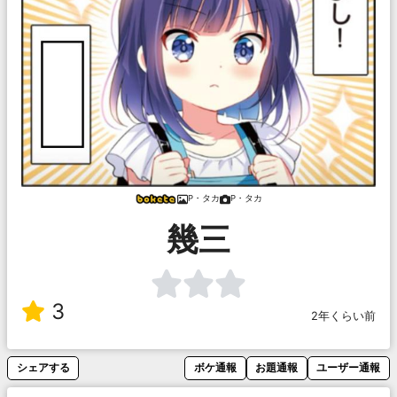
P・タカ
P・タカ
幾三
3
2年くらい前
シェアする
ボケ通報
お題通報
ユーザー通報