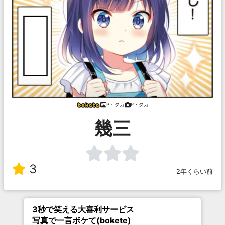
P・タカ
P・タカ
幾三
3
2年くらい前
3秒で笑える大喜利サービス
写真で一言ボケて(bokete)