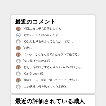
最近のコメント
「
何気に女の子も目潰ししてる
」
「
なにいってんのみかんだよ
」
「
やはりねりものさんでしたか…（笑）
」
「
お酢…
」
「
うわぁ…こんなん出てきたらランプ捨てる
」
「
机を揚げたのかよ(笑)
」
「
ほな、何の味がするんやろ？パパンの味とか
」
「
Car Drone (笑)
」
「
懐かしい…一太郎。帰ってこーい一太郎ぅ
」
「
この状況で何を思ってんだよ(笑)
」
最近の評価されている職人