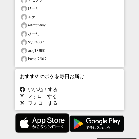
ひーた
エチョ
mtmtmtmg
ひーた
Syu0607
adg13690
inotai2602
おすすめのボケを毎日お届け
いいね！する
フォローする
フォローする