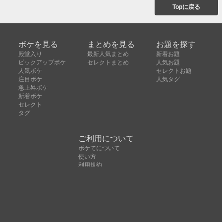
Topに戻る
ボケを見る
まとめを見る
お題を探す
殿堂入り
最新人気まとめ
新着お題
ピックアップボケ
セレクトまとめ
人気お題
人気ボケ
セレクトお題
注目ボケ
人気タグ
急上昇ボケ
新着ボケ
セレクト
タグ
ご利用について
ボケてについて
使い方
利用規約
よくある質問
クッキーの利用について
お問い合わせ
広告掲載について
運営会社