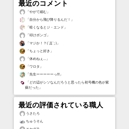
最近のコメント
「
やがて縮む
」
「
自分から飛び降りるんだ！
」
「
暗くなるとジ・エンド
」
「
叩けボンゴ
」
「
マジか！？(´Д`; )
」
「
ちょっと好き
」
「
休めねぇ…
」
「
ワロタ
」
「
先生ーーーーーっ!!!
」
「
どの辺がシソなんだろうと思ったら初号機の色が紫
蘇だった
」
最近の評価されている職人
うさたろ
ちゅうそん
エセグラ