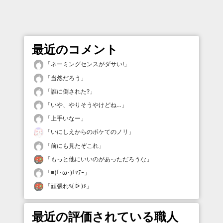
最近のコメント
「
ネーミングセンスがダサい!
」
「
当然だろう
」
「
誰に倒された?
」
「
いや、やりそうやけどね…
」
「
上手いなー
」
「
いにしえからのボケてのノリ
」
「
前にも見たぞこれ
」
「
もっと他にいいのがあっただろうな
」
「
≡(｢･ω･)｢ﾏﾃｰ
」
「
頑張れ٩( ᐖ )۶
」
最近の評価されている職人