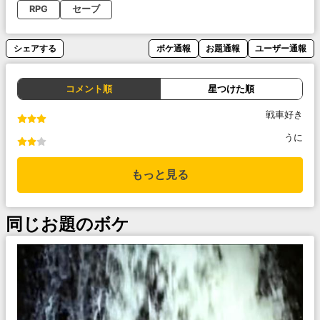
RPG
セーブ
シェアする
ボケ通報
お題通報
ユーザー通報
コメント順
星つけた順
戦車好き
うに
もっと見る
同じお題のボケ