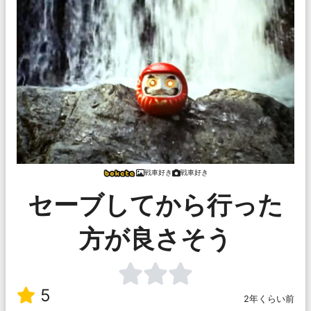
戦車好き
戦車好き
セーブしてから行った
方が良さそう
5
2年くらい前