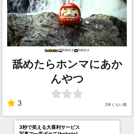
戦車好き
戦車好き
舐めたらホンマにあか
んやつ
3
2年くらい前
3秒で笑える大喜利サービス
写真で一言ボケて(bokete)