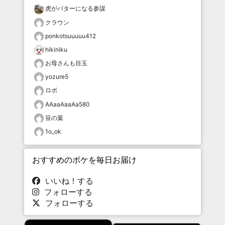
虎がバターになる参謀
クラウン
ponkotsuuuuu412
hikiniku
お母さんも目玉
yozure5
ロボ
AAaaAaaAa580
笹の葉
1o_ok
おすすめのボケを毎日お届け
いいね！する
フォローする
フォローする