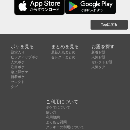
Topに戻る
ボケを見る
まとめを見る
お題を探す
殿堂入り
最新人気まとめ
新着お題
ピックアップボケ
セレクトまとめ
人気お題
人気ボケ
セレクトお題
注目ボケ
人気タグ
急上昇ボケ
新着ボケ
セレクト
タグ
ご利用について
ボケてについて
使い方
利用規約
よくある質問
クッキーの利用について