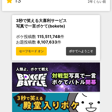
13
2年くらい前
3秒で笑える大喜利サービス
写真で一言ボケて(bokete)
ボケ投稿数
115,511,748
件
お題投稿数
8,107,633
件
セーフモード オン
ボケてへようこそ