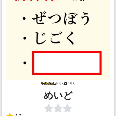
くりん
くりん
めいど