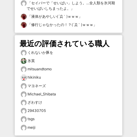
「
セイバーで「せいばい」しよう。…全人類を氷河期
でせいばいしちまったよ。
」
「
液体があやしい(´Д｀)ｗｗｗ
」
「
修行じゃなかったの！？(´Д｀)ｗｗｗ
」
最近の評価されている職人
くれないか豚を
氷英
mitsuandtomo
hikiniku
マヨネーズ
Michael_Shibata
ざわすけ
29430705
tsgs
meiji