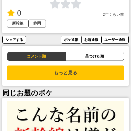
0
2年くらい前
新幹線
静岡
シェアする
ボケ通報
お題通報
ユーザー通報
コメント順
星つけた順
もっと見る
同じお題のボケ