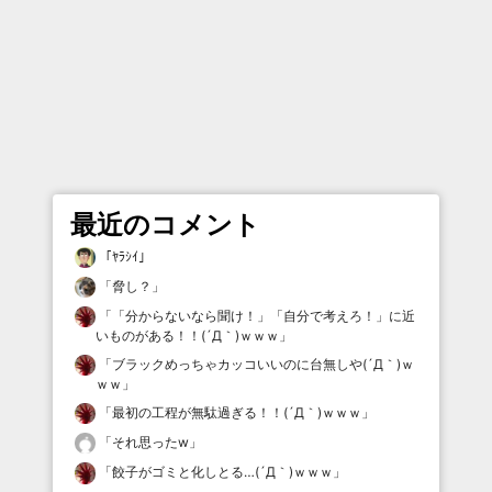
最近のコメント
「
ﾔﾗｼｲ
」
「
脅し？
」
「
「分からないなら聞け！」「自分で考えろ！」に近
いものがある！！(´Д｀)ｗｗｗ
」
「
ブラックめっちゃカッコいいのに台無しや(´Д｀)ｗ
ｗｗ
」
「
最初の工程が無駄過ぎる！！(´Д｀)ｗｗｗ
」
「
それ思ったw
」
「
餃子がゴミと化しとる…(´Д｀)ｗｗｗ
」