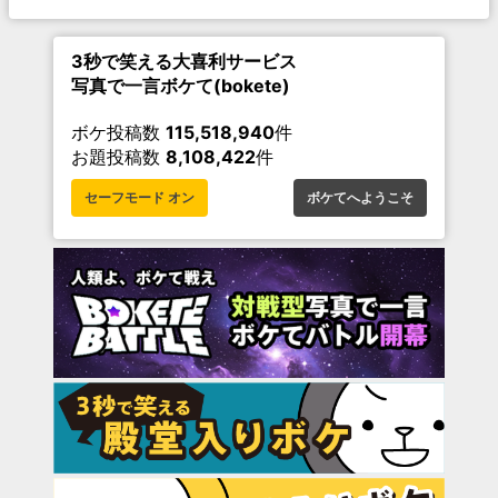
3秒で笑える大喜利サービス
写真で一言ボケて(bokete)
ボケ投稿数
115,518,940
件
お題投稿数
8,108,422
件
セーフモード オン
ボケてへようこそ