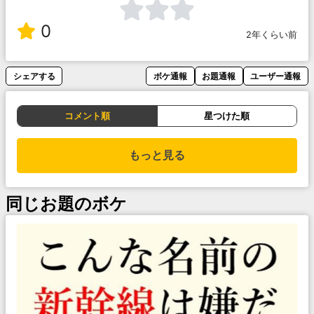
0
2年くらい前
シェアする
ボケ通報
お題通報
ユーザー通報
コメント順
星つけた順
もっと見る
同じお題のボケ