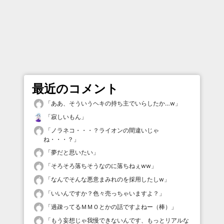
最近のコメント
「
ああ、そういうヘキの持ち主でいらしたか…w
」
「
寂しいもん
」
「
ノラネコ・・・？ライオンの間違いじゃ
ね・・・？
」
「
夢だと思いたい
」
「
そろそろ落ちそうなのに落ちねぇww
」
「
なんでそんな悪意まみれのを採用したしw
」
「
いいんですか？色々売っちゃいますよ？
」
「
過疎ってるＭＭＯとかの話ですよねー（棒）
」
「
もう妄想じゃ我慢できないんです、もっとリアルな