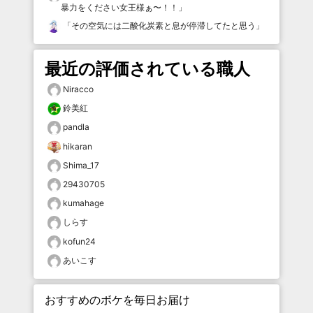
暴力をください女王様ぁ〜！！
」
「
その空気には二酸化炭素と息が停滞してたと思う
」
最近の評価されている職人
Niracco
鈴美紅
pandla
hikaran
Shima_17
29430705
kumahage
しらす
kofun24
あいこす
おすすめのボケを毎日お届け