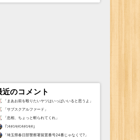
最近のコメント
「
まあお前を殴りたいヤツはいっぱいいると思うよ
」
「
サブスクアルファード
」
「
忠相、ちょっと斬られてくれ
」
「
ﾝｷﾁ!ﾝｷﾁ!ﾝｷﾁ!ﾝｷﾁ!
」
「
埼玉県春日部警察署留置番号24番じゃなくて?
」