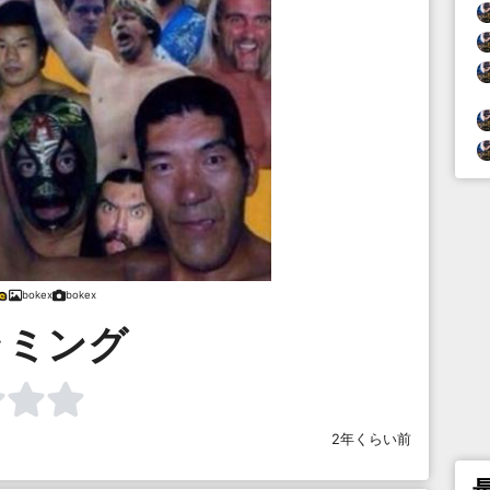
bokex
bokex
ラミング
2年くらい前