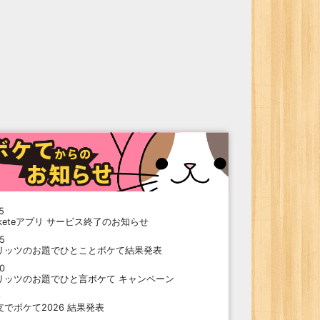
5
oketeアプリ サービス終了のお知らせ
15
リッツのお題でひとことボケて結果発表
10
リッツのお題でひと言ボケて キャンペーン
9
支でボケて2026 結果発表