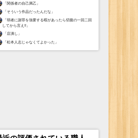
「
関係者の自己満乙
」
「
そういう作品だったんだな
」
「
弱者に謝罪を強要する暇があったら切腹の一回二回
してから言え!!
」
「
店潰し
」
「
松本人志じゃなくてよかった
」