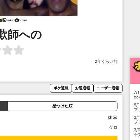
bokex
bokex
欺師への
2年くらい前
ボケ通報
お題通報
ユーザー通報
7/1
b
6/
星つけた順
プ
khbd
3/
プ
ケロ
3/
干