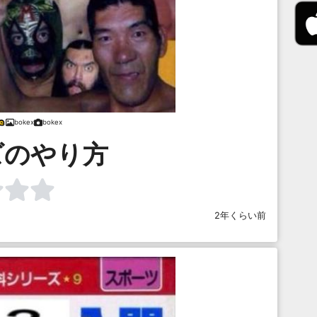
bokex
bokex
ズのやり方
2年くらい前