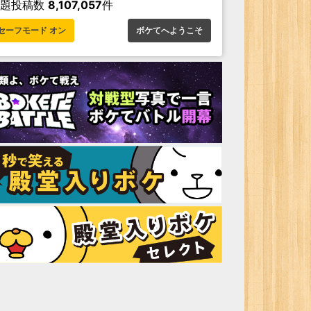
お題投稿数
8,107,057
件
セーフモード オン
ボケてへようこそ