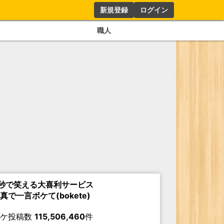
新規登録
ログイン
職人
秒で笑える大喜利サービス
真で一言ボケて(bokete)
ボケ投稿数
115,506,460
件