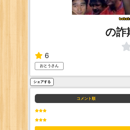
の詐
6
おとうさん
シェアする
コメント順