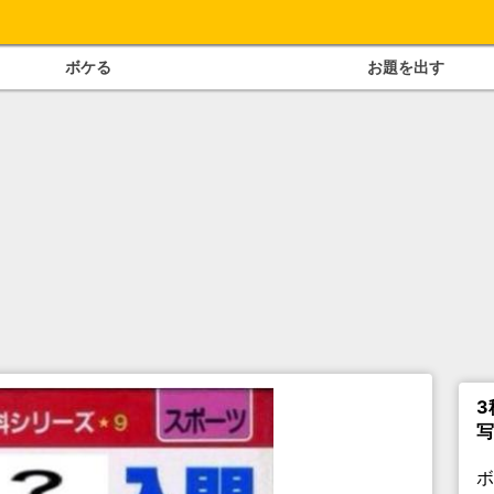
ボケる
お題を出す
3
写