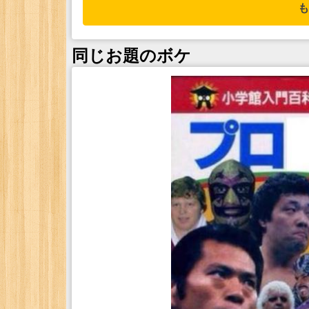
も
同じお題のボケ