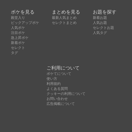
ボケを見る
まとめを見る
お題を探す
殿堂入り
最新人気まとめ
新着お題
ピックアップボケ
セレクトまとめ
人気お題
人気ボケ
セレクトお題
注目ボケ
人気タグ
急上昇ボケ
新着ボケ
セレクト
タグ
ご利用について
ボケてについて
使い方
利用規約
よくある質問
クッキーの利用について
お問い合わせ
広告掲載について
運営会社
Copyright © ボケて（bokete）All rights reserved. 株式
会社オモロキ