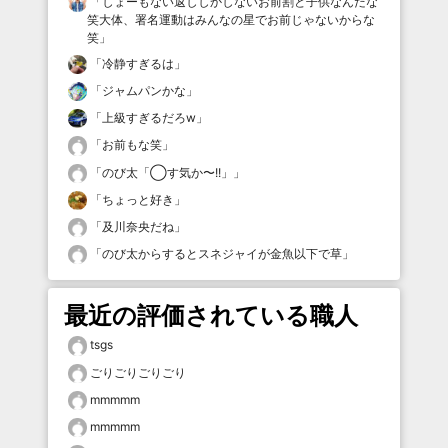
「
しょーもない返ししかしないお前割と子供なんだな
笑大体、署名運動はみんなの星でお前じゃないからな
笑
」
「
冷静すぎるは
」
「
ジャムパンかな
」
「
上級すぎるだろw
」
「
お前もな笑
」
「
のび太「◯す気か〜!!」
」
「
ちょっと好き
」
「
及川奈央だね
」
「
のび太からするとスネジャイが金魚以下で草
」
最近の評価されている職人
tsgs
ごりごりごりごり
mmmmm
mmmmm