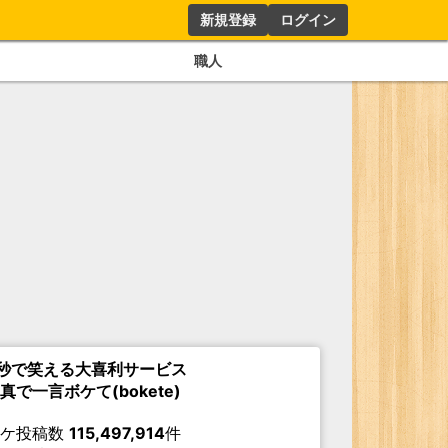
新規登録
ログイン
職人
秒で笑える大喜利サービス
真で一言ボケて(bokete)
ボケ投稿数
115,497,914
件