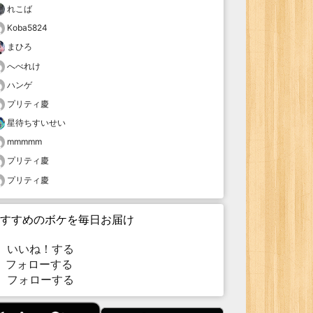
れこば
Koba5824
まひろ
へべれけ
ハンゲ
プリティ慶
星待ちすいせい
mmmmm
プリティ慶
プリティ慶
すすめのボケを毎日お届け
いいね！する
フォローする
フォローする