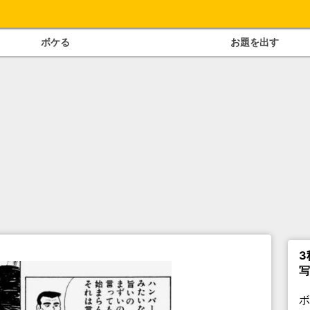
ボケる
お題を出す
3
写