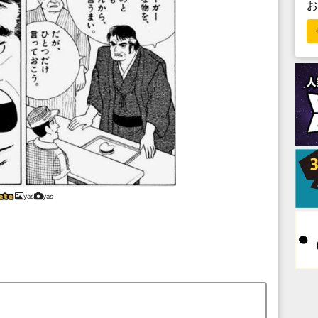
yas
yas