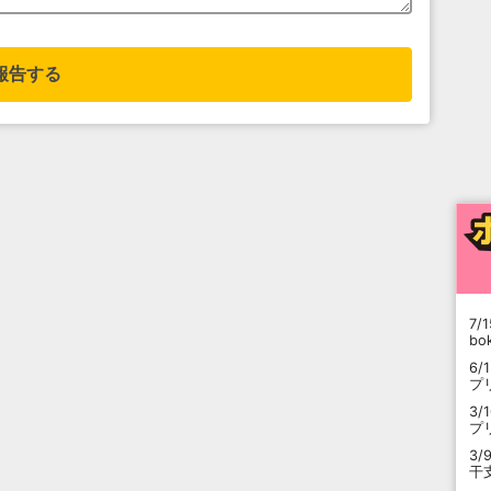
報告する
7/1
b
6/
プ
3/
プ
3/
干