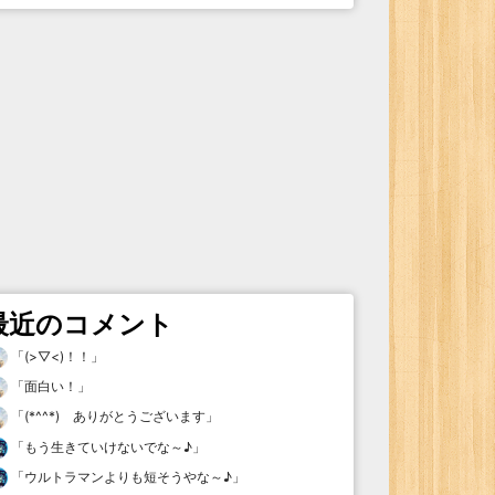
最近のコメント
「
(>▽<)！！
」
「
面白い！
」
「
(*^^*) ありがとうございます
」
「
もう生きていけないでな～♪
」
「
ウルトラマンよりも短そうやな～♪
」