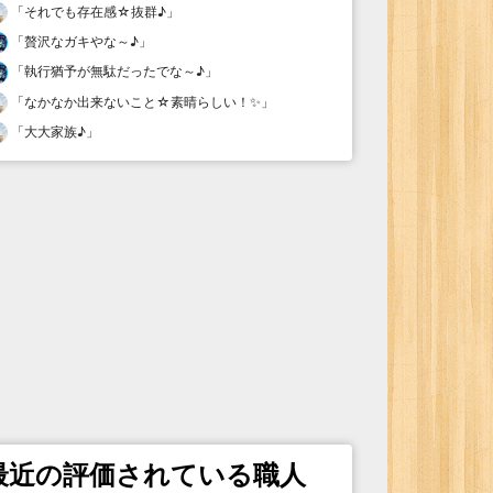
「
それでも存在感☆抜群♪
」
「
贅沢なガキやな～♪
」
「
執行猶予が無駄だったでな～♪
」
「
なかなか出来ないこと☆素晴らしい！✨
」
「
大大家族♪
」
最近の評価されている職人