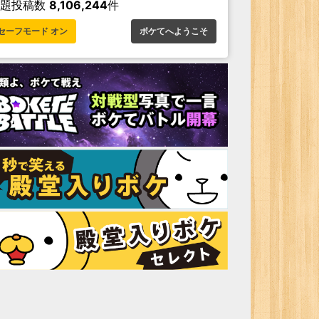
お題投稿数
8,106,244
件
セーフモード オン
ボケてへようこそ