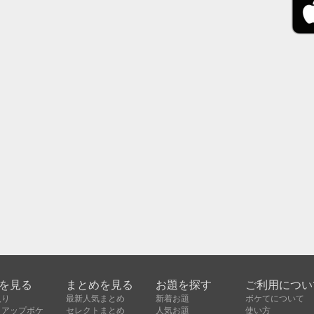
を見る
まとめを見る
お題を探す
ご利用につい
入り
最新人気まとめ
新着お題
ボケてについて
クアップボケ
セレクトまとめ
人気お題
使い方