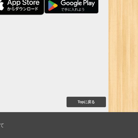
Topに戻る
て