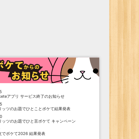
5
oketeアプリ サービス終了のお知らせ
15
リッツのお題でひとことボケて結果発表
10
リッツのお題でひと言ボケて キャンペーン
9
支でボケて2026 結果発表