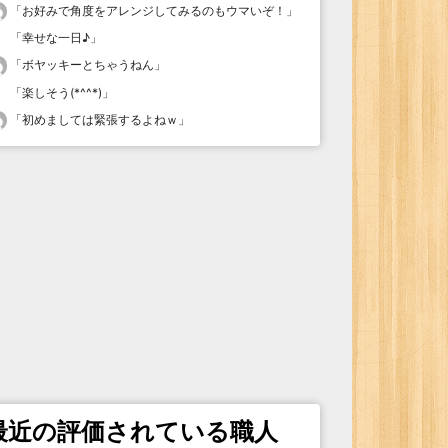
「
お好みで角度をアレンジしてみるのもウマいぞ！
」
「
幸せな一日♪
」
「
ボヤッキーとちゃうねん
」
「
楽しそう(*^^*)
」
「
初めましては緊張するよねｗ
」
最近の評価されている職人