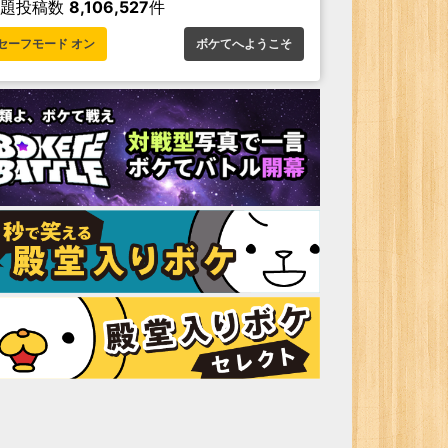
お題投稿数
8,106,527
件
セーフモード オン
ボケてへようこそ