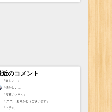
最近のコメント
「
楽しい！
」
「
懐かしい…
」
「
可愛い(>▽<)
」
「
(*^^*) ありがとうございます
」
「
上手✨
」