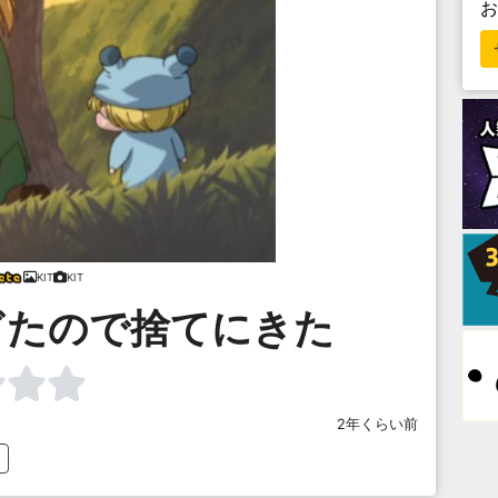
KIT
KIT
ぎたので捨てにきた
2年くらい前