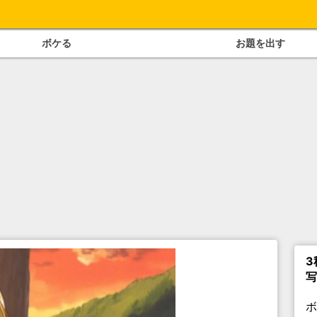
ボケる
お題を出す
3
写