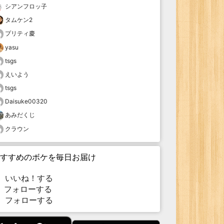
シアンフロッ子
タムケン2
プリティ慶
yasu
tsgs
えいよう
tsgs
Daisuke00320
あみだくじ
クラウン
すすめのボケを毎日お届け
いいね！する
フォローする
フォローする