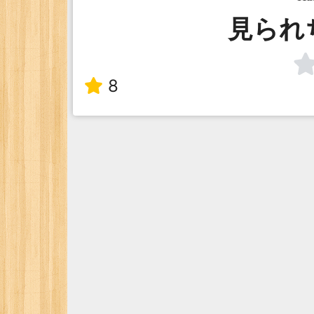
見られ
8