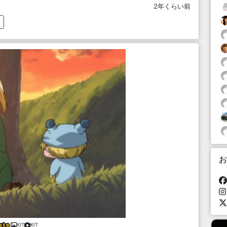
2年くらい前
お
KIT
KIT