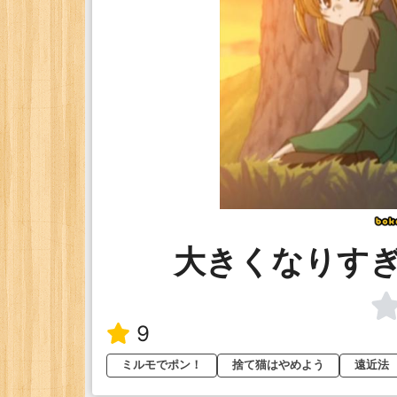
大きくなりす
9
ミルモでポン！
捨て猫はやめよう
遠近法