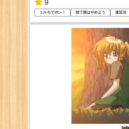
9
ミルモでポン！
捨て猫はやめよう
遠近法