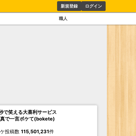
新規登録
ログイン
職人
秒で笑える大喜利サービス
真で一言ボケて(bokete)
ボケ投稿数
115,501,231
件