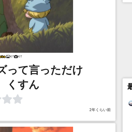
KIT
KIT
ズって言っただけ
、くすん
2年くらい前