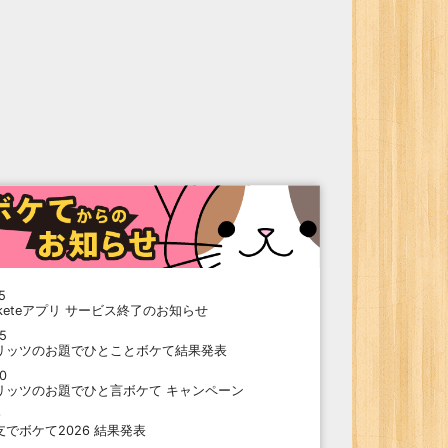
5
oketeアプリ サービス終了のお知らせ
15
リッツのお題でひとことボケて結果発表
10
リッツのお題でひと言ボケて キャンペーン
9
支でボケて2026 結果発表