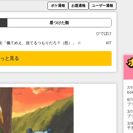
ボケ通報
お題通報
ユーザー通報
星つけた順
ひでぼけ
モ「楓てめえ、捨てるつもりだろ？（怒）」
KIT
っと見る
7/1
b
6/
プ
3/
プ
3/
干