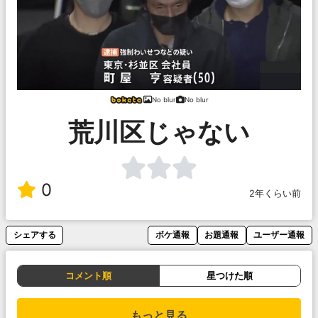
No blur
No blur
荒川区じゃない
0
2年くらい前
シェアする
ボケ通報
お題通報
ユーザー通報
コメント順
星つけた順
もっと見る