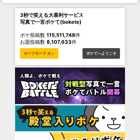
3秒で笑える大喜利サービス
写真で一言ボケて(bokete)
ボケ投稿数
115,511,748
件
お題投稿数
8,107,633
件
セーフモード オン
ボケてへようこそ