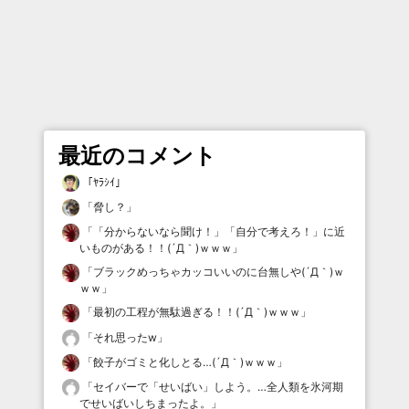
最近のコメント
「
ﾔﾗｼｲ
」
「
脅し？
」
「
「分からないなら聞け！」「自分で考えろ！」に近
いものがある！！(´Д｀)ｗｗｗ
」
「
ブラックめっちゃカッコいいのに台無しや(´Д｀)ｗ
ｗｗ
」
「
最初の工程が無駄過ぎる！！(´Д｀)ｗｗｗ
」
「
それ思ったw
」
「
餃子がゴミと化しとる…(´Д｀)ｗｗｗ
」
「
セイバーで「せいばい」しよう。…全人類を氷河期
でせいばいしちまったよ。
」