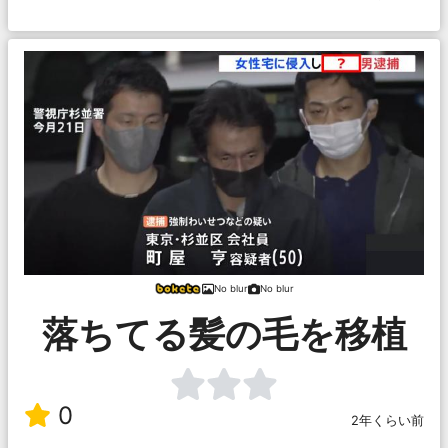
No blur
No blur
落ちてる髪の毛を移植
0
2年くらい前