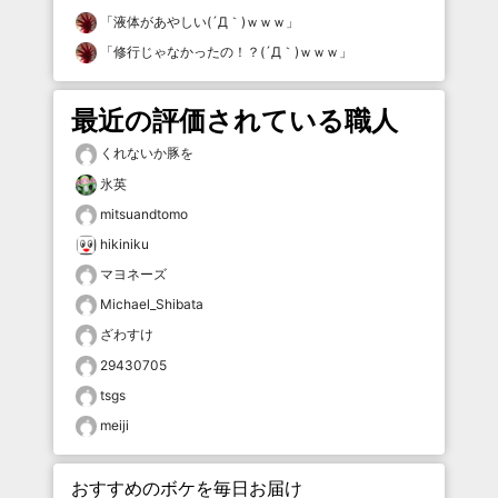
「
液体があやしい(´Д｀)ｗｗｗ
」
「
修行じゃなかったの！？(´Д｀)ｗｗｗ
」
最近の評価されている職人
くれないか豚を
氷英
mitsuandtomo
hikiniku
マヨネーズ
Michael_Shibata
ざわすけ
29430705
tsgs
meiji
おすすめのボケを毎日お届け