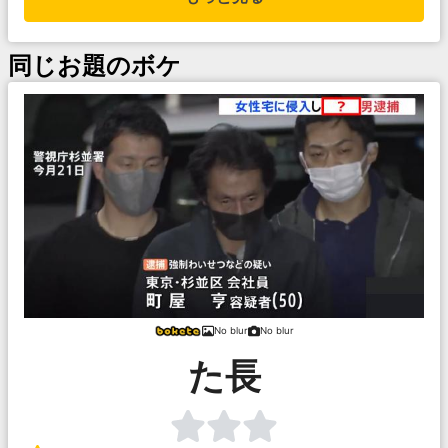
同じお題のボケ
No blur
No blur
た長