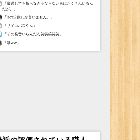
「
厳選しても斬らなきゃならない者はたくさんいるん
だが、
」
「
3の倍数しか言いません。
」
「
サイコパスやん
」
「
その発音いらんだろ笑笑笑笑笑
」
「
蟻ww
」