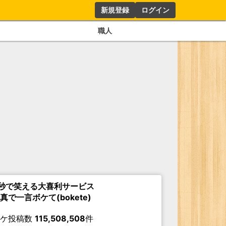
新規登録
ログイン
職人
秒で笑える大喜利サービス
真で一言ボケて(bokete)
ボケ投稿数
115,508,508
件