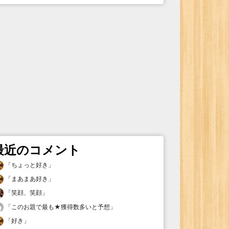
最近のコメント
「
ちょっと好き
」
「
まあまあ好き
」
「
笑顔、笑顔
」
「
このお題で最も★獲得数多いと予想
」
「
好き
」