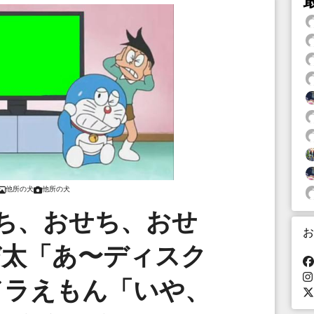
他所の犬
他所の犬
ち、おせち、おせ
お
び太「あ〜ディスク
ドラえもん「いや、