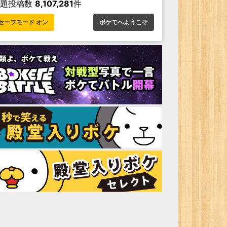
お題投稿数
8,107,281
件
セーフモード オン
ボケてへようこそ