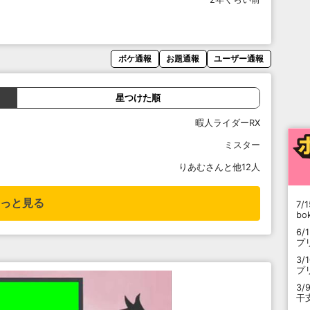
ボケ通報
お題通報
ユーザー通報
星つけた順
暇人ライダーRX
ミスター
りあむさんと他12人
っと見る
7/1
b
6/
プ
3/
プ
3/
干