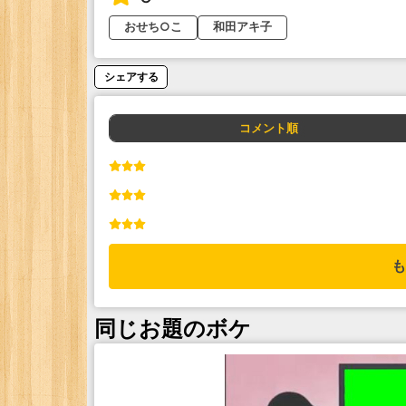
おせち○こ
和田アキ子
シェアする
コメント順
も
同じお題のボケ