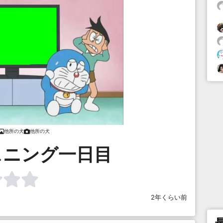
他所の犬
他所の犬
スニング一日目
2年くらい前