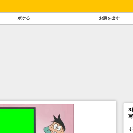
ボケる
お題を出す
3
写