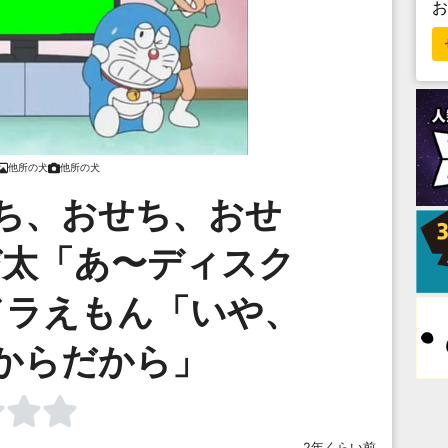
他所の犬
他所の犬
ち、おせち、おせ
び太「あ〜ディスク
ドラえもん「いや、
からだから」
2年くらい前