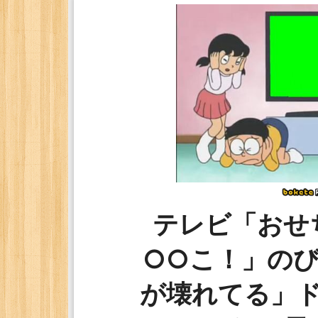
テレビ「おせ
○○こ！」の
が壊れてる」