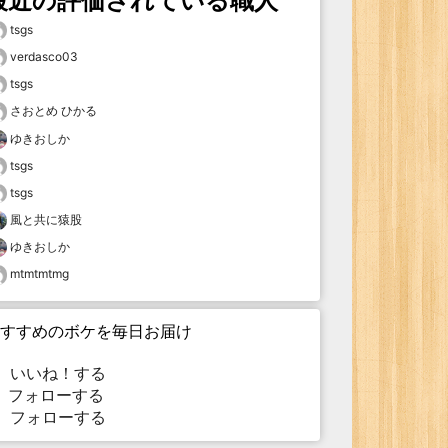
最近の評価されている職人
tsgs
verdasco03
tsgs
さおとめ ひかる
ゆきおしか
tsgs
tsgs
風と共に猿股
ゆきおしか
mtmtmtmg
すすめのボケを毎日お届け
いいね！する
フォローする
フォローする