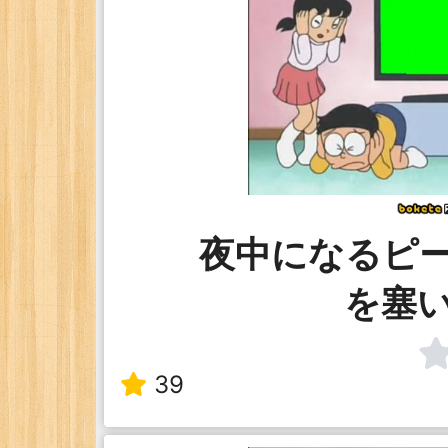
夜中になるピ
を塞
39