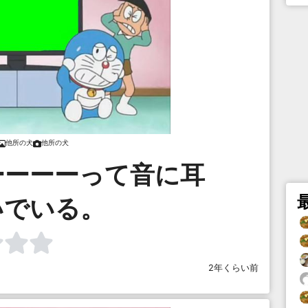
他所の犬
他所の犬
ーーーーって音に耳
いでいる。
2年くらい前