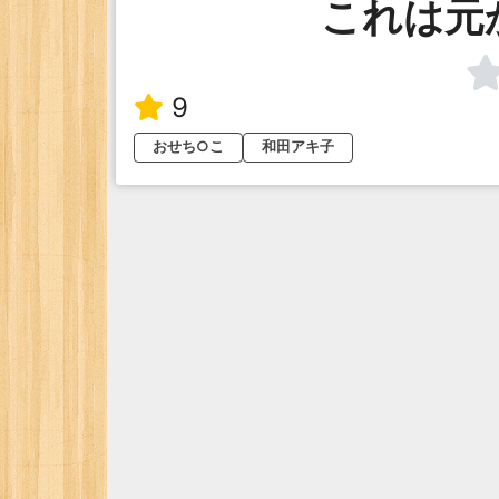
これは元
9
おせち○こ
和田アキ子