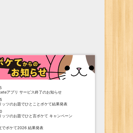
5
oketeアプリ サービス終了のお知らせ
15
リッツのお題でひとことボケて結果発表
10
リッツのお題でひと言ボケて キャンペーン
9
支でボケて2026 結果発表