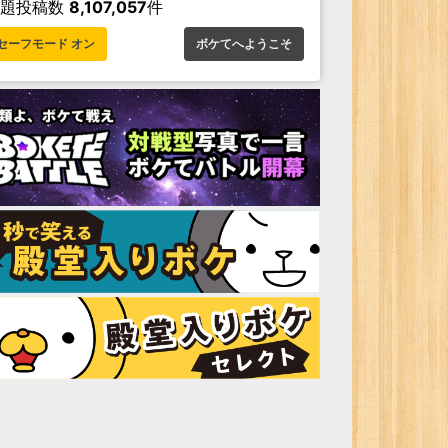
お題投稿数
8,107,057
件
セーフモード オン
ボケてへようこそ