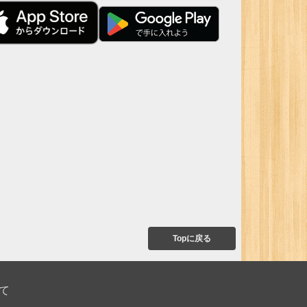
Topに戻る
て