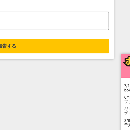
報告する
7/1
b
6/
プ
3/
プ
3/
干