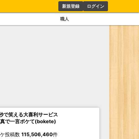
新規登録
ログイン
職人
秒で笑える大喜利サービス
真で一言ボケて(bokete)
ボケ投稿数
115,506,460
件