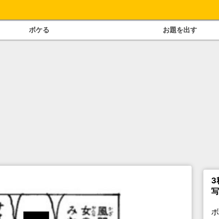
ボケる
お題を出す
3
写