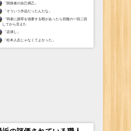
「
関係者の自己満乙
」
「
そういう作品だったんだな
」
「
弱者に謝罪を強要する暇があったら切腹の一回二回
してから言え!!
」
「
店潰し
」
「
松本人志じゃなくてよかった
」