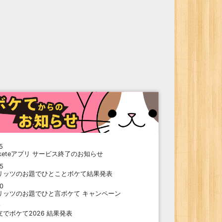
5
oketeアプリ サービス終了のお知らせ
15
リッツのお題でひとことボケて結果発表
10
リッツのお題でひと言ボケて キャンペーン
9
支でボケて2026 結果発表