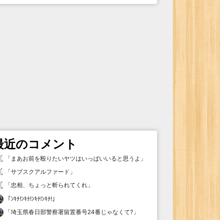
最近のコメント
「
まあお前を殴りたいヤツはいっぱいいると思うよ
」
「
サブスクアルファード
」
「
忠相、ちょっと斬られてくれ
」
「
ﾝｷﾁ!ﾝｷﾁ!ﾝｷﾁ!ﾝｷﾁ!
」
「
埼玉県春日部警察署留置番号24番じゃなくて?
」