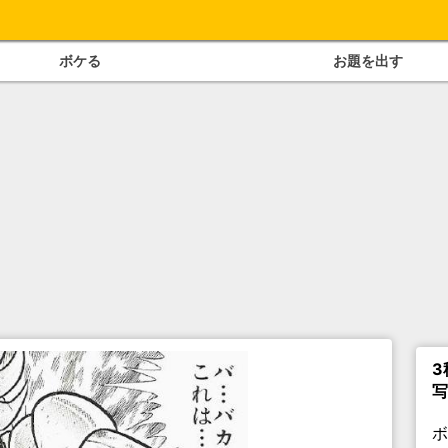
ボケる
お題を出す
3
写