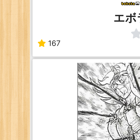
エボ
167