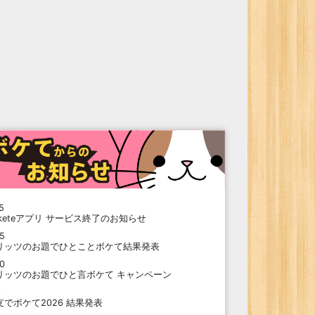
5
oketeアプリ サービス終了のお知らせ
15
リッツのお題でひとことボケて結果発表
10
リッツのお題でひと言ボケて キャンペーン
9
支でボケて2026 結果発表