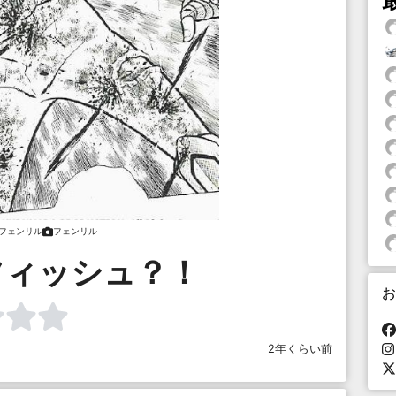
フェンリル
フェンリル
フィッシュ？！
お
2年くらい前