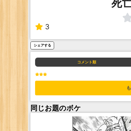
死
3
シェアする
コメント順
も
同じお題のボケ