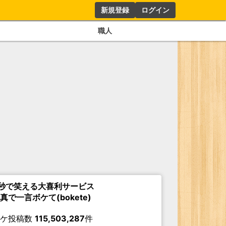
新規登録
ログイン
職人
秒で笑える大喜利サービス
真で一言ボケて(bokete)
ボケ投稿数
115,503,287
件