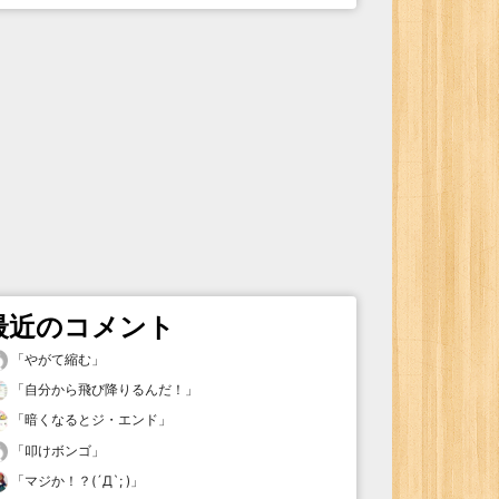
最近のコメント
「
やがて縮む
」
「
自分から飛び降りるんだ！
」
「
暗くなるとジ・エンド
」
「
叩けボンゴ
」
「
マジか！？(´Д`; )
」