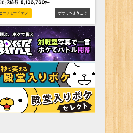
お題投稿数
8,106,760
件
セーフモード オン
ボケてへようこそ