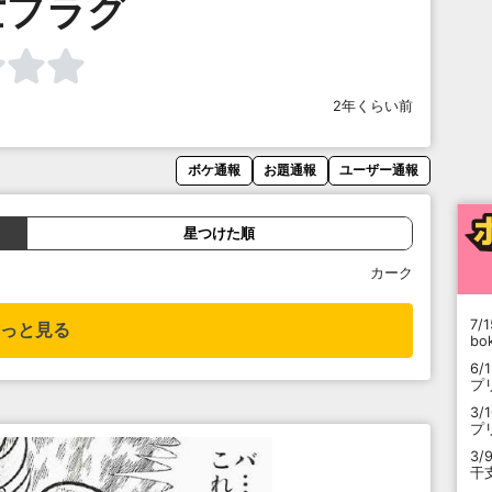
亡フラグ
2年くらい前
ボケ通報
お題通報
ユーザー通報
星つけた順
カーク
7/1
っと見る
b
6/
プ
3/
プ
3/
干