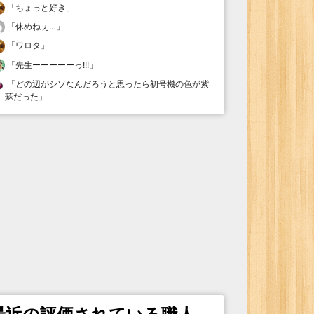
「
ちょっと好き
」
「
休めねぇ…
」
「
ワロタ
」
「
先生ーーーーーっ!!!
」
「
どの辺がシソなんだろうと思ったら初号機の色が紫
蘇だった
」