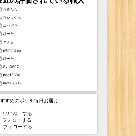
最近の評価されている職人
うさたろ
ちゅうそん
エセグラ
ひーた
エチョ
mtmtmtmg
ひーた
Syu0607
adg13690
inotai2602
すすめのボケを毎日お届け
いいね！する
フォローする
フォローする