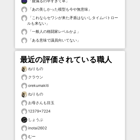
「
腹減るの早すぎて草
」
「
あの美しかった模型も今や無意味
」
「
これならセワシが来た矛盾はないしタイムパトロー
ルも来ない
」
「
一般人の格闘家レベルかよ
」
「
ある意味で議員向いてない
」
最近の評価されている職人
ねりもの
クラウン
orekumakiti
ねりもの
お母さんも目玉
12379×7224
しょうぶ
inotai2602
むー