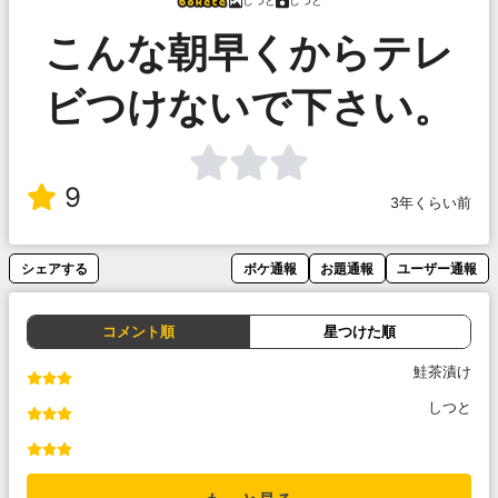
しつと
しつと
こんな朝早くからテレ
ビつけないで下さい。
9
3年くらい前
シェアする
ボケ通報
お題通報
ユーザー通報
コメント順
星つけた順
鮭茶漬け
しつと