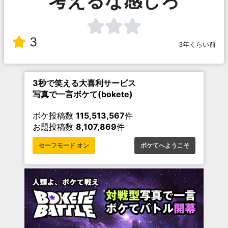
考えるな感じろ
3
3年くらい前
3秒で笑える大喜利サービス
写真で一言ボケて(bokete)
ボケ投稿数
115,513,567
件
お題投稿数
8,107,869
件
セーフモード オン
ボケてへようこそ