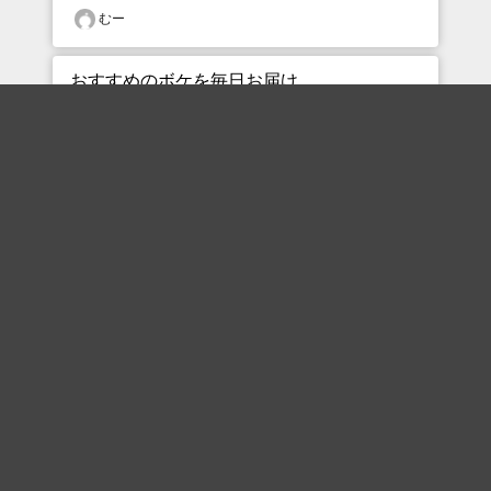
むー
おすすめのボケを毎日お届け
いいね！する
フォローする
フォローする
Topに戻る
ボケを見る
まとめを見る
お題を探す
殿堂入り
最新人気まとめ
新着お題
ピックアップボケ
セレクトまとめ
人気お題
人気ボケ
セレクトお題
注目ボケ
人気タグ