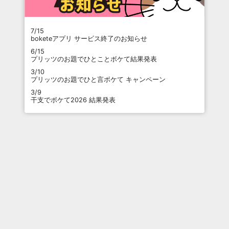
7/15
boketeアプリ サービス終了のお知らせ
6/15
プリッツのお題でひとことボケて結果発表
3/10
プリッツのお題でひと言ボケて キャンペーン
3/9
干支でボケて2026 結果発表