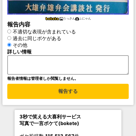
うっさん
ふにゃん
報告内容
不適切な表現が含まれている
過去に同じボケがある
その他
詳しい情報
報告者情報は管理者しか閲覧しません。
報告する
3秒で笑える大喜利サービス
写真で一言ボケて(bokete)