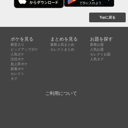
Topに戻る
ボケを見る
まとめを見る
お題を探す
殿堂入り
最新人気まとめ
新着お題
ピックアップボケ
セレクトまとめ
人気お題
人気ボケ
セレクトお題
注目ボケ
人気タグ
急上昇ボケ
新着ボケ
セレクト
タグ
ご利用について
ボケてについて
使い方
利用規約
よくある質問
クッキーの利用について
お問い合わせ
広告掲載について