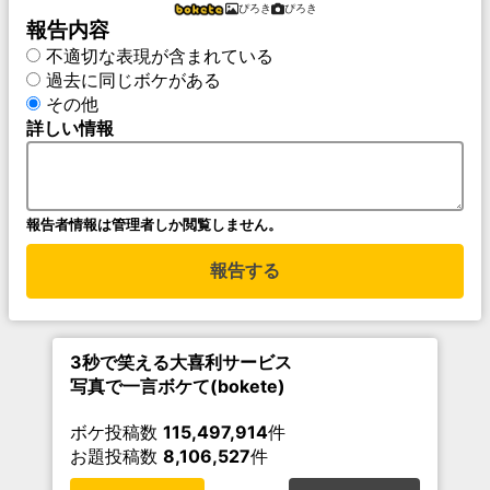
ぴろき
ぴろき
報告内容
不適切な表現が含まれている
過去に同じボケがある
その他
詳しい情報
報告者情報は管理者しか閲覧しません。
報告する
3秒で笑える大喜利サービス
写真で一言ボケて(bokete)
ボケ投稿数
115,497,914
件
お題投稿数
8,106,527
件