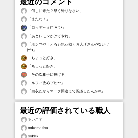
最近のコメント
「
何しに来た？早く帰りなさい
」
「
またな！
」
「
ロっデ～ォ(*´∀`)ﾉ
」
「
あとレモンかけてやれ
」
「
ホンマや！えろぉ気ぃ効くお人形さんやないけ
(^^)
」
「
ちょっと好き
」
「
ちょっと好き
」
「
その次相手に投げる
」
「
ルフィ改めブヒ〜
」
「
白衣だからマーク間違えて認識したんかw
」
最近の評価されている職人
あいこす
bokematica
bokkk