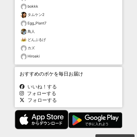
bokkk
タムケン2
Egg_Plant7
鳥人
どんぶるげ
カズ
Hiroaki
おすすめのボケを毎日お届け
いいね！する
フォローする
フォローする