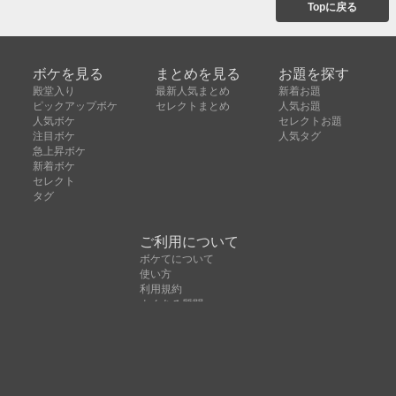
Topに戻る
ボケを見る
まとめを見る
お題を探す
殿堂入り
最新人気まとめ
新着お題
ピックアップボケ
セレクトまとめ
人気お題
人気ボケ
セレクトお題
注目ボケ
人気タグ
急上昇ボケ
新着ボケ
セレクト
タグ
ご利用について
ボケてについて
使い方
利用規約
よくある質問
クッキーの利用について
お問い合わせ
広告掲載について
運営会社
Copyright © ボケて（bokete）All rights reserved. 株式