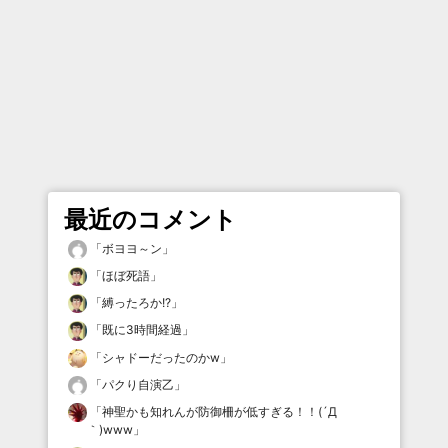
最近のコメント
「
ボヨヨ～ン
」
「
ほぼ死語
」
「
縛ったろか!?
」
「
既に3時間経過
」
「
シャドーだったのかw
」
「
パクり自演乙
」
「
神聖かも知れんが防御柵が低すぎる！！(´Д
｀)www
」