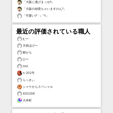
「
大阪に逃げまっせ!!
」
「
大阪の姉貴ちゃいますのん?
」
「
可愛い(*´﹃`*)
」
最近の評価されている職人
むー
天然ほげー
鯉かち
ひー
mut
n-202号
らっきぃ
シャケからスペシャル
XD02SR
大井町