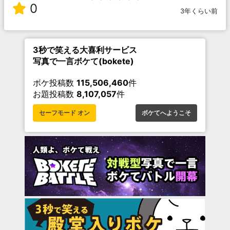
0
3年くらい前
3秒で笑える大喜利サービス
写真で一言ボケて(bokete)
ボケ投稿数
115,506,460
件
お題投稿数
8,107,057
件
セーフモード オン
ボケてへようこそ