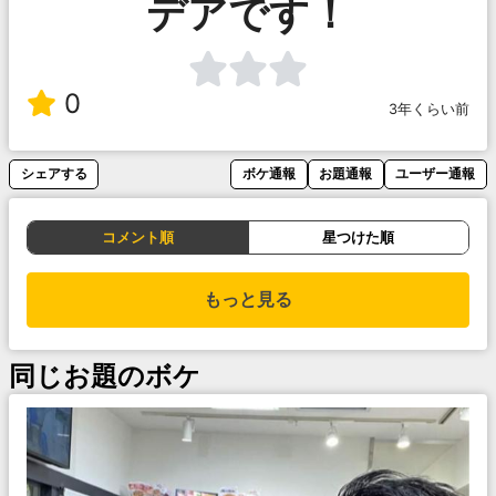
デアです！
0
3年くらい前
シェアする
ボケ通報
お題通報
ユーザー通報
コメント順
星つけた順
もっと見る
同じお題のボケ