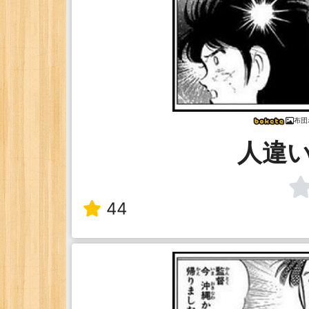
布団
人違
44