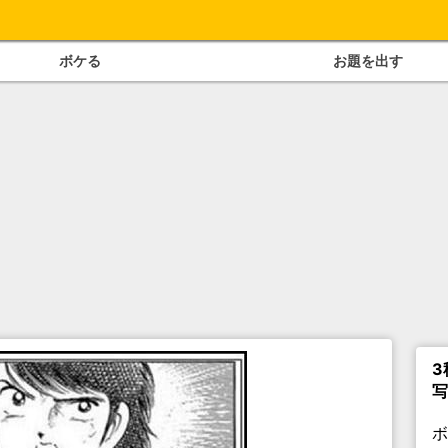
ボケる
お題を出す
3
写