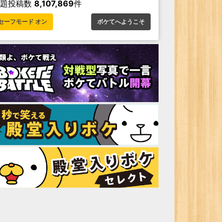
お題投稿数
8,107,869
件
セーフモード オン
ボケてへようこそ