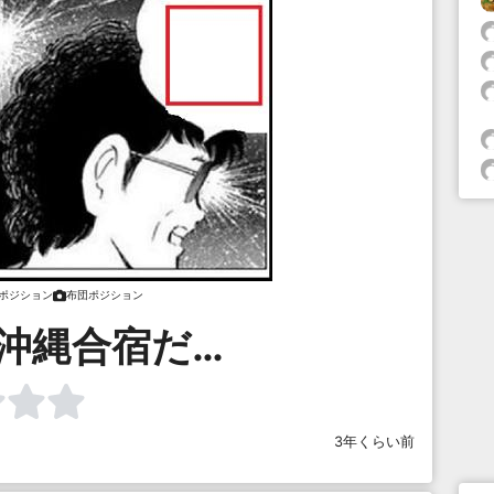
ポジション
布団ポジション
沖縄合宿だ…
3年くらい前