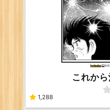
布団
これから
1,288