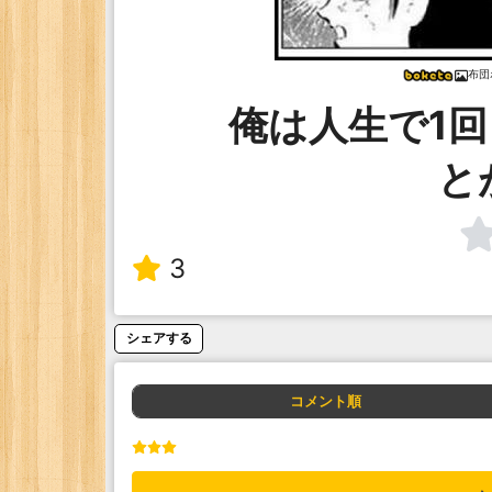
布団
俺は人生で1
と
3
シェアする
コメント順