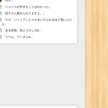
「
好き
」
「
ジョジョが好きなことはわかった
」
「
息子さん飽きられてますよ。
」
「
クロ、ジャイアンとスネ夫にやられるほど強いんだ
な
」
「
ある意味、芸人コロし(泣)
」
「
う〜ん、マンダムw
」