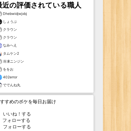
最近の評価されている職人
Dhebwidjwjxbj
しょうぶ
クラウン
クラウン
なみへえ
タムケン2
冷凍ニンジン
ををお
402error
ででんね丸
すすめのボケを毎日お届け
いいね！する
フォローする
フォローする