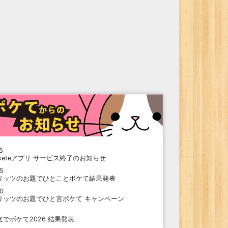
5
oketeアプリ サービス終了のお知らせ
15
リッツのお題でひとことボケて結果発表
10
リッツのお題でひと言ボケて キャンペーン
9
支でボケて2026 結果発表