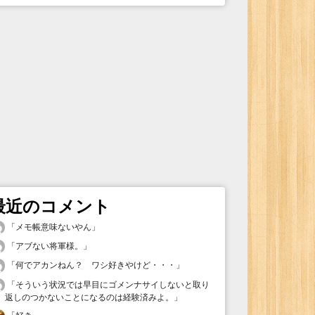
最近のコメント
「
メモ帳意味ないやん
」
「
アブない将軍様。
」
「
何でアカンねん？ ワシ好きやけど・・・
」
「
そういう状況では早目にゴメンナサイしないと取り
返しのつかないことになるのは経験済みよ。
」