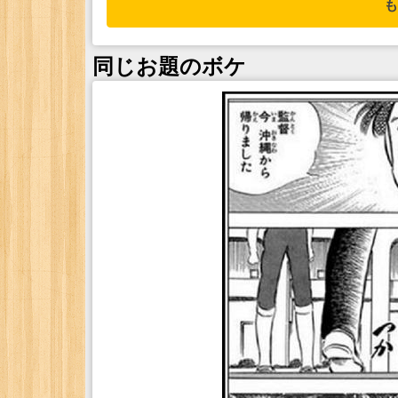
も
同じお題のボケ