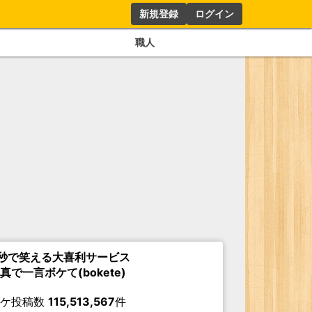
新規登録
ログイン
職人
秒で笑える大喜利サービス
真で一言ボケて(bokete)
ボケ投稿数
115,513,567
件