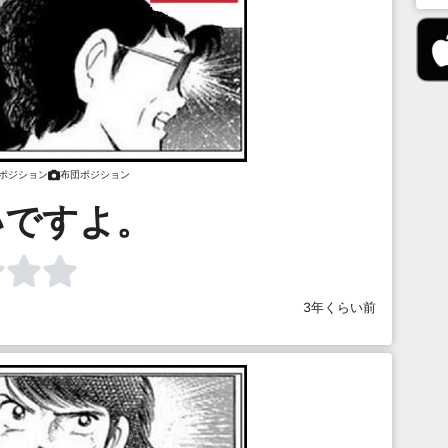
ポジション
布団ポジション
いですよ。
3年くらい前