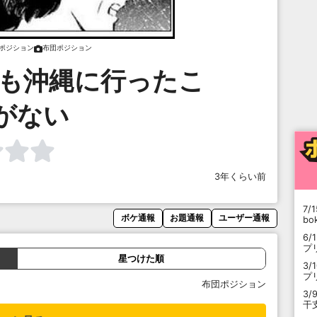
ポジション
布団ポジション
回も沖縄に行ったこ
がない
3年くらい前
7/1
ボケ通報
お題通報
ユーザー通報
b
6/
プ
星つけた順
3/
プ
布団ポジション
3/
干