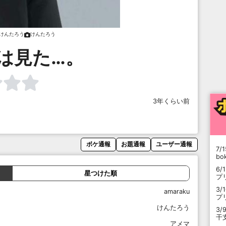
けんたろう
けんたろう
は見た…。
3年くらい前
ボケ通報
お題通報
ユーザー通報
7/1
b
6/
星つけた順
プ
3/
amaraku
プ
けんたろう
3/
干
アメマ