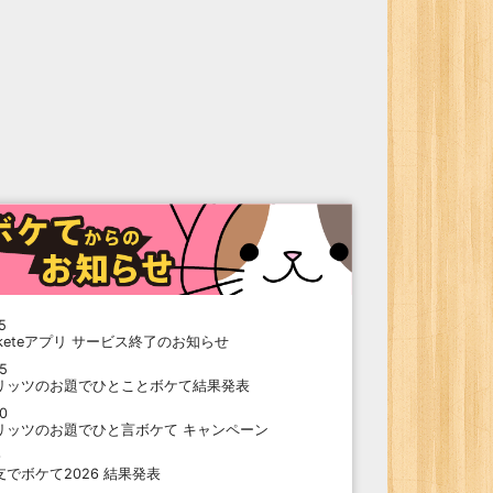
5
oketeアプリ サービス終了のお知らせ
15
リッツのお題でひとことボケて結果発表
10
リッツのお題でひと言ボケて キャンペーン
9
支でボケて2026 結果発表