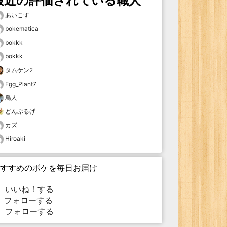
最近の評価されている職人
あいこす
bokematica
bokkk
bokkk
タムケン2
Egg_Plant7
鳥人
どんぶるげ
カズ
Hiroaki
すすめのボケを毎日お届け
いいね！する
フォローする
フォローする