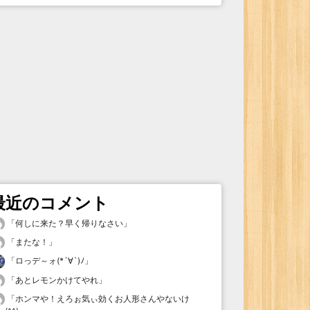
最近のコメント
「
何しに来た？早く帰りなさい
」
「
またな！
」
「
ロっデ～ォ(*´∀`)ﾉ
」
「
あとレモンかけてやれ
」
「
ホンマや！えろぉ気ぃ効くお人形さんやないけ