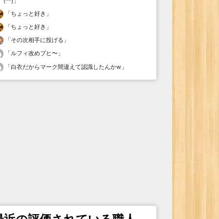
(^^)
」
「
ちょっと好き
」
「
ちょっと好き
」
「
その次相手に投げる
」
「
ルフィ改めブヒ〜
」
「
白衣だからマーク間違えて認識したんかw
」