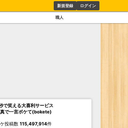
新規登録
ログイン
職人
秒で笑える大喜利サービス
真で一言ボケて(bokete)
ボケ投稿数
115,497,914
件