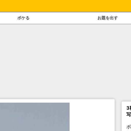
ボケる
お題を出す
3
写