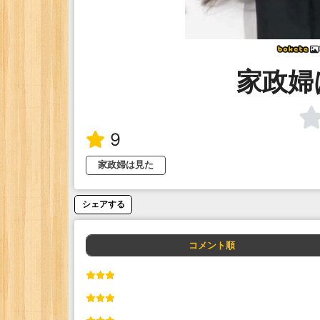
家政婦
9
家政婦は見た
シェアする
コメント順