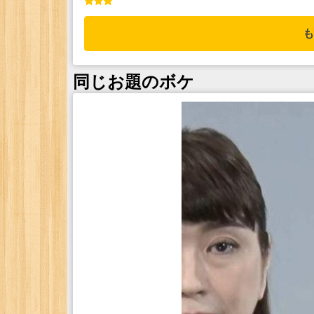
も
同じお題のボケ