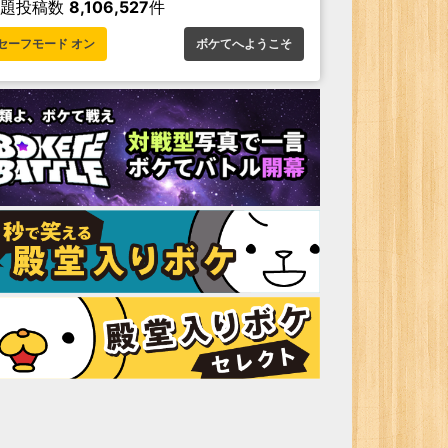
お題投稿数
8,106,527
件
セーフモード オン
ボケてへようこそ