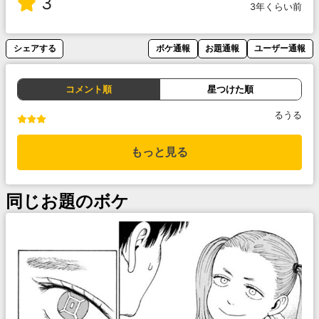
3
3年くらい前
シェアする
ボケ通報
お題通報
ユーザー通報
コメント順
星つけた順
るうる
もっと見る
同じお題のボケ