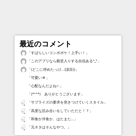
最近のコメント
「
すばらしいコンボボケ！上手い！
」
「
このアプリなら殿堂入りする自信ある^_^
」
「
(どこに停めたっけ…(涙目))
」
「
可愛い☆
」
「
心配なんだよね✨
」
「
(*^^*) ありがとうございます
」
「
サプライズの要求を突きつけていくスタイル
」
「
高度な読み合いをしていただと！？
」
「
和食か洋食か、はたまた…
」
「
元ネタはそんなやつ。
」