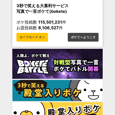
3秒で笑える大喜利サービス
写真で一言ボケて(bokete)
ボケ投稿数
115,501,231
件
お題投稿数
8,106,527
件
セーフモード オン
ボケてへようこそ