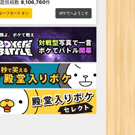
お題投稿数
8,106,760
件
セーフモード オン
ボケてへようこそ