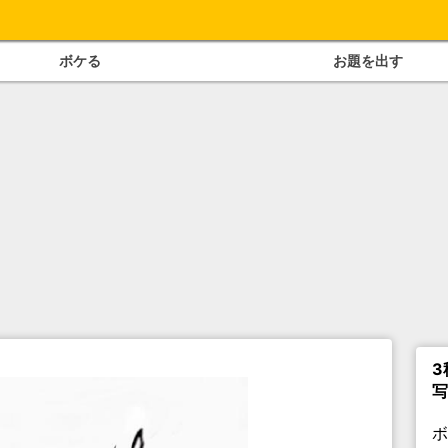
ボケる
お題を出す
3
写