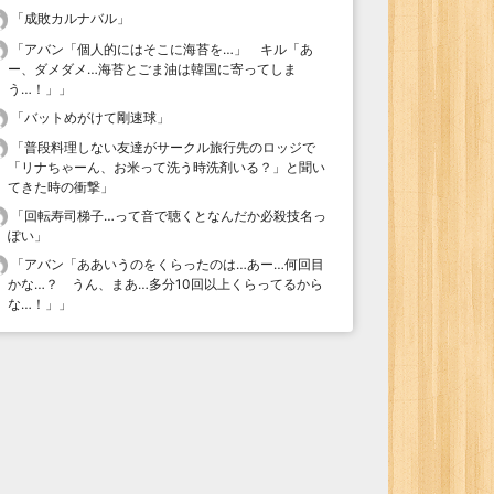
「
成敗カルナバル
」
「
アバン「個人的にはそこに海苔を…」 キル「あ
ー、ダメダメ…海苔とごま油は韓国に寄ってしま
う…！」
」
「
バットめがけて剛速球
」
「
普段料理しない友達がサークル旅行先のロッジで
「リナちゃーん、お米って洗う時洗剤いる？」と聞い
てきた時の衝撃
」
「
回転寿司梯子…って音で聴くとなんだか必殺技名っ
ぽい
」
「
アバン「ああいうのをくらったのは…あー…何回目
かな…？ うん、まあ…多分10回以上くらってるから
な…！」
」