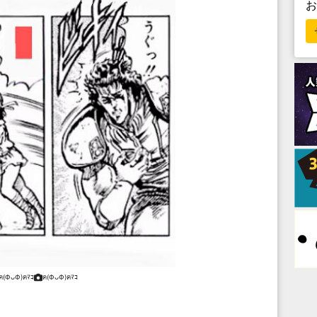
ฅ(ФᴗФ)ฅﾏｺ
ฅ(ФᴗФ)ฅﾏｺ