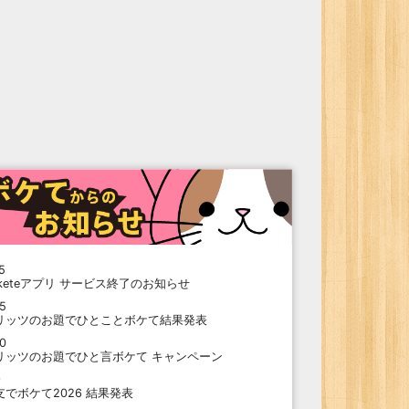
5
oketeアプリ サービス終了のお知らせ
15
リッツのお題でひとことボケて結果発表
10
リッツのお題でひと言ボケて キャンペーン
9
支でボケて2026 結果発表