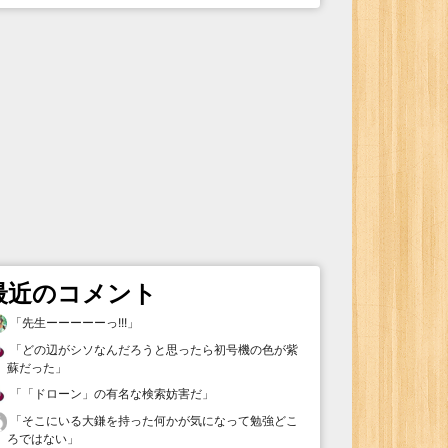
最近のコメント
「
先生ーーーーーっ!!!
」
「
どの辺がシソなんだろうと思ったら初号機の色が紫
蘇だった
」
「
「ドローン」の有名な検索妨害だ
」
「
そこにいる大鎌を持った何かが気になって勉強どこ
ろではない
」