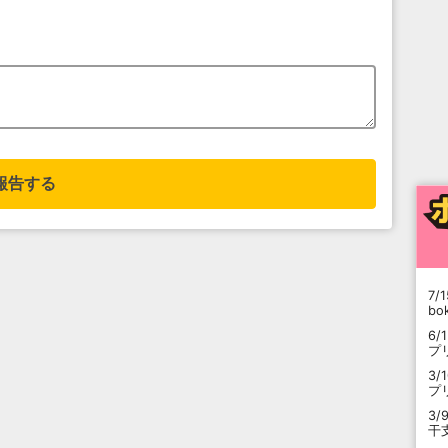
報告する
7/1
b
6/
プ
3/
プ
3/
干