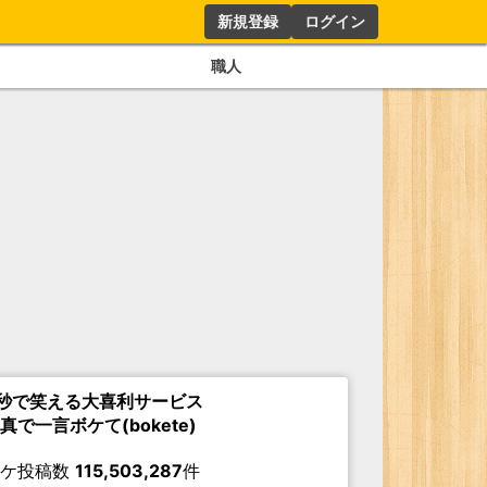
新規登録
ログイン
職人
秒で笑える大喜利サービス
真で一言ボケて(bokete)
ボケ投稿数
115,503,287
件