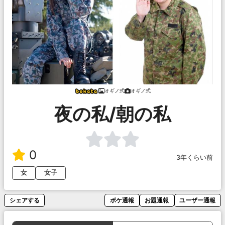
オギノ式
オギノ式
夜の私/朝の私
0
3年くらい前
女
女子
シェアする
ボケ通報
お題通報
ユーザー通報