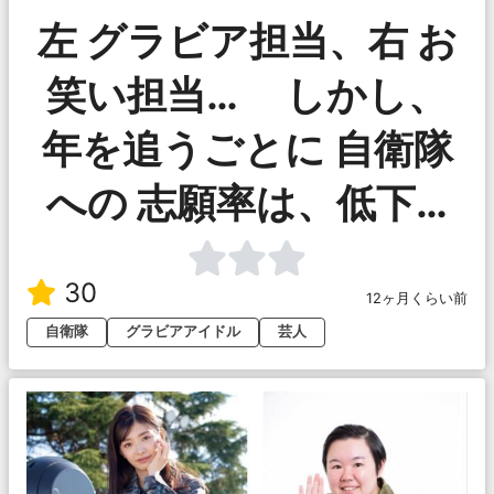
左 グラビア担当、右 お
笑い担当… しかし、
年を追うごとに 自衛隊
への 志願率は、低下…
30
12ヶ月くらい前
自衛隊
グラビアアイドル
芸人