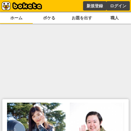
新規登録
ログイン
ホーム
ボケる
お題を出す
職人