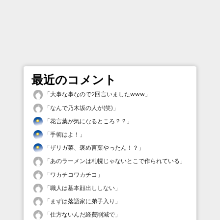
最近のコメント
「
大事な事なので2回言いましたwww
」
「
なんで乃木坂の人が(笑)
」
「
花言葉が気になるところ？？
」
「
手術はよ！
」
「
ザリガ菜、褒め言葉やったん！？
」
「
あのラーメンは札幌じゃないとこで作られている
」
「
ワカチコワカチコ
」
「
職人は基本顔出ししない
」
「
まずは落語家に弟子入り
」
「
仕方ないんだ経費削減で
」