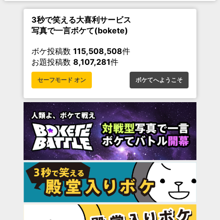
3秒で笑える大喜利サービス
写真で一言ボケて(bokete)
ボケ投稿数
115,508,508
件
お題投稿数
8,107,281
件
セーフモード オン
ボケてへようこそ