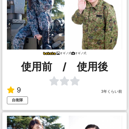
オギノ式
オギノ式
使用前 / 使用後
9
3年くらい前
自衛隊