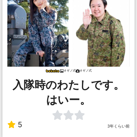
オギノ式
オギノ式
入隊時のわたしです。
はいー。
5
3年くらい前