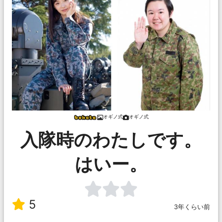
オギノ式
オギノ式
入隊時のわたしです。
はいー。
5
3年くらい前