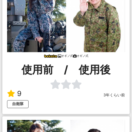
オギノ式
オギノ式
使用前 / 使用後
9
3年くらい前
自衛隊