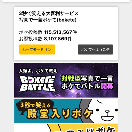
3秒で笑える大喜利サービス
写真で一言ボケて(bokete)
ボケ投稿数
115,513,567
件
お題投稿数
8,107,869
件
セーフモード オン
ボケてへようこそ