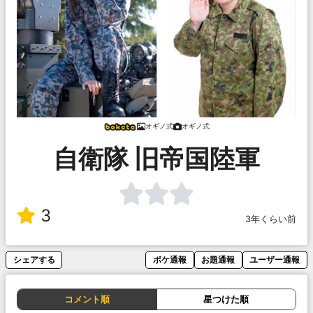
オギノ式
オギノ式
自衛隊 旧帝国陸軍
3
3年くらい前
シェアする
ボケ通報
お題通報
ユーザー通報
コメント順
星つけた順