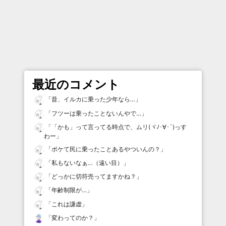
最近のコメント
「
昔、イルカに乗った少年なら…
」
「
フツーは乗ったことないんやで…
」
「
「かも」って言ってる時点で、ムリ(ヾﾉ･∀･`)っす
わー
」
「
ボケて民に乗ったことあるやついんの？
」
「
私もないなぁ…（遠い目）
」
「
どっかに切符売ってますかね？
」
「
年齢制限が…
」
「
これは謙虚
」
「
変わってのか？
」