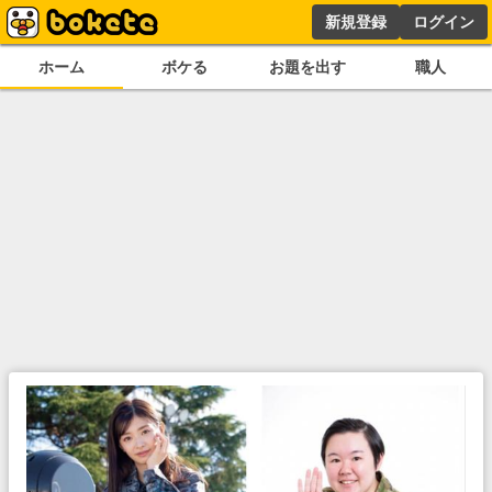
新規登録
ログイン
ホーム
ボケる
お題を出す
職人