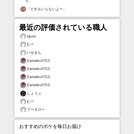
ｸ
」
「
どれもいらないよー
」
最近の評価されている職人
iguso
むー
いせきん
Daredevil703
Daredevil703
Daredevil703
Daredevil703
しょうぶ
むー
ブータロー
おすすめのボケを毎日お届け