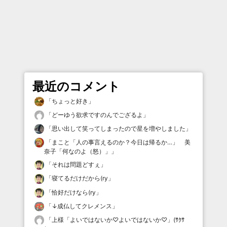
最近のコメント
「
ちょっと好き
」
「
どーゆう欲求ですのんでござるよ
」
「
思い出して笑ってしまったので星を増やしました
」
「
まこと「人の事言えるのか？今日は帰るか…」 美
奈子「何なのよ（怒）」
」
「
それは問題どすぇ
」
「
寝てるだけだから(ry
」
「
恰好だけなら(ry
」
「
↓成仏してクレメンス
」
「
上様「よいではないか♡よいではないか♡」(ｻｸｻ