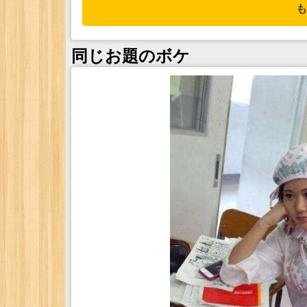
も
同じお題のボケ