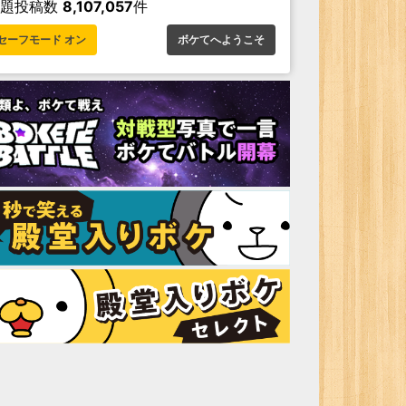
お題投稿数
8,107,057
件
セーフモード オン
ボケてへようこそ