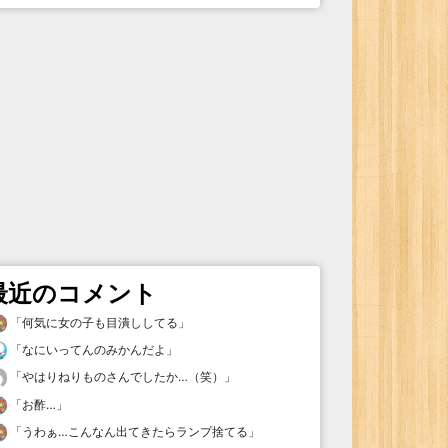
最近のコメント
「
何気に女の子も目潰ししてる
」
「
なにいってんのみかんだよ
」
「
やはりねりものさんでしたか…（笑）
」
「
お酢…
」
「
うわぁ…こんなん出てきたらランプ捨てる
」