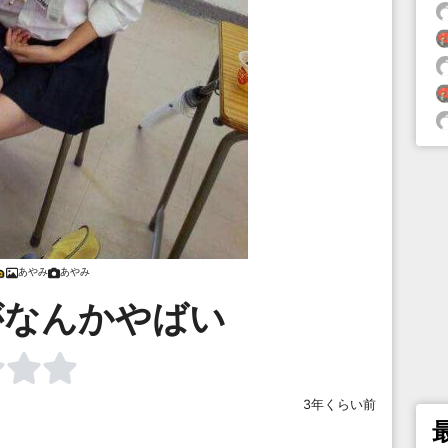
あやみ
あやみ
がなんかやばい
3年くらい前