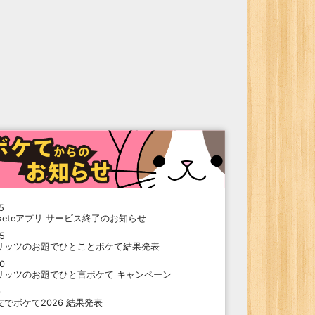
5
oketeアプリ サービス終了のお知らせ
15
リッツのお題でひとことボケて結果発表
10
リッツのお題でひと言ボケて キャンペーン
9
支でボケて2026 結果発表