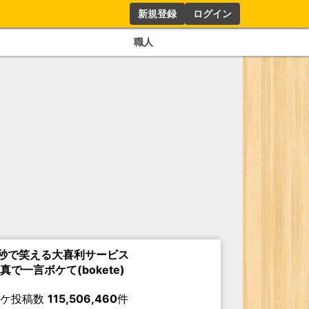
新規登録
ログイン
職人
秒で笑える大喜利サービス
真で一言ボケて(bokete)
ボケ投稿数
115,506,460
件