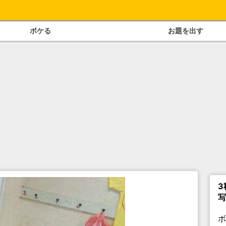
ボケる
お題を出す
3
写