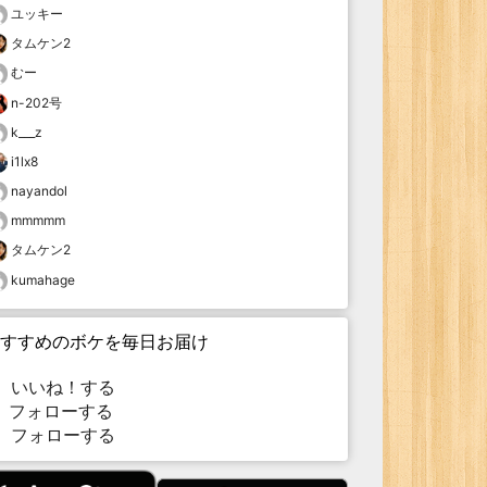
ユッキー
タムケン2
むー
n-202号
k___z
i1lx8
nayandol
mmmmm
タムケン2
kumahage
すすめのボケを毎日お届け
いいね！する
フォローする
フォローする