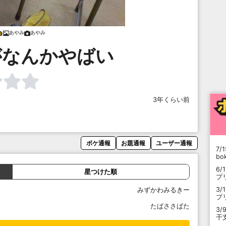
あやみ
あやみ
がなんかやばい
3年くらい前
ボケ通報
お題通報
ユーザー通報
7/1
b
6/
星つけた順
プ
3/
みずかわみるきー
プ
たばささばた
3/
干