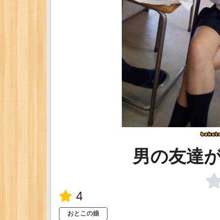
男の友達
4
おとこの娘