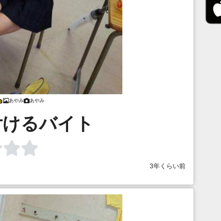
あやみ
あやみ
付けるバイト
3年くらい前