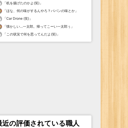
「
机を揚げたのかよ(笑)
」
「
ほな、何の味がするんやろ？パパンの味とか
」
「
Car Drone (笑)
」
「
懐かしい…一太郎。帰ってこーい一太郎ぅ
」
「
この状況で何を思ってんだよ(笑)
」
最近の評価されている職人