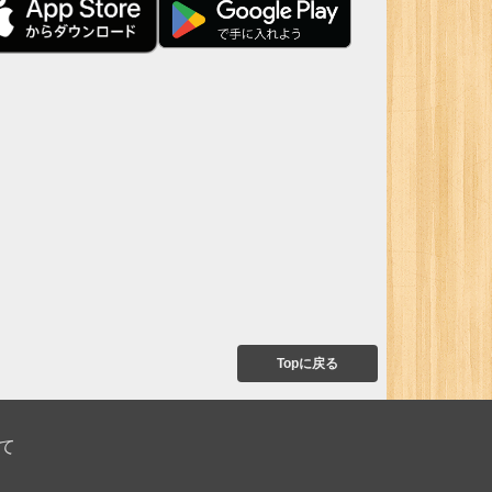
Topに戻る
て