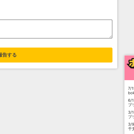
報告する
7/1
b
6/
プ
3/
プ
3/
干