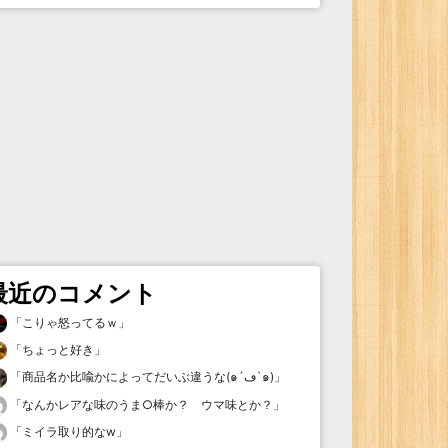
最近のコメント
「
こりゃ怒ってるｗ
」
「
ちょっと好き
」
「
商品名か比喩かによってだいぶ違うな(๑´ڡ`๑)
」
「
なんかレアな味のうま○棒か？ ウマ味とか？
」
「
ミイラ取り的なw
」