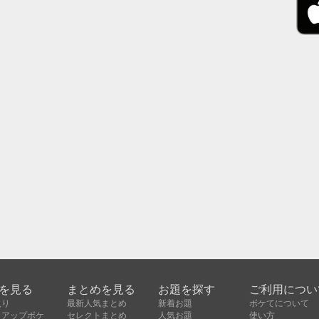
を見る
まとめを見る
お題を探す
ご利用につい
入り
最新人気まとめ
新着お題
ボケてについて
クアップボケ
セレクトまとめ
人気お題
使い方