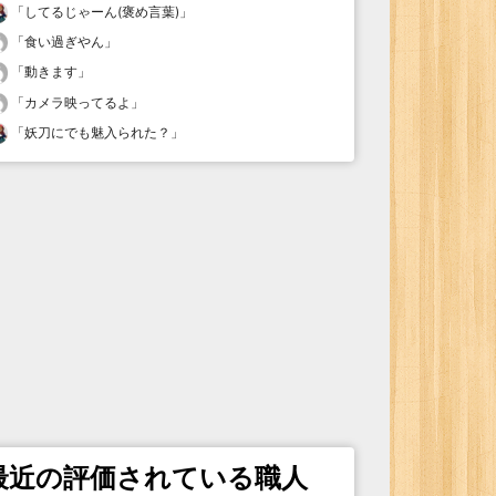
「
してるじゃーん(褒め言葉)
」
「
食い過ぎやん
」
「
動きます
」
「
カメラ映ってるよ
」
「
妖刀にでも魅入られた？
」
最近の評価されている職人