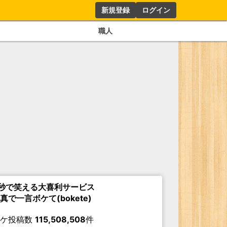
新規登録
ログイン
職人
秒で笑える大喜利サービス
真で一言ボケて(bokete)
ボケ投稿数
115,508,508
件