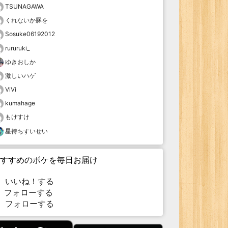
TSUNAGAWA
くれないか豚を
Sosuke06192012
rururuki_
ゆきおしか
激しいハゲ
ViVi
kumahage
もけすけ
星待ちすいせい
すすめのボケを毎日お届け
いいね！する
フォローする
フォローする