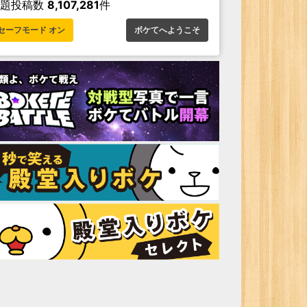
お題投稿数
8,107,281
件
セーフモード オン
ボケてへようこそ