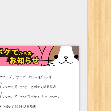
5
oketeアプリ サービス終了のお知らせ
15
リッツのお題でひとことボケて結果発表
10
リッツのお題でひと言ボケて キャンペーン
9
支でボケて2026 結果発表