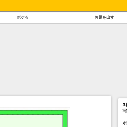
ボケる
お題を出す
3
写