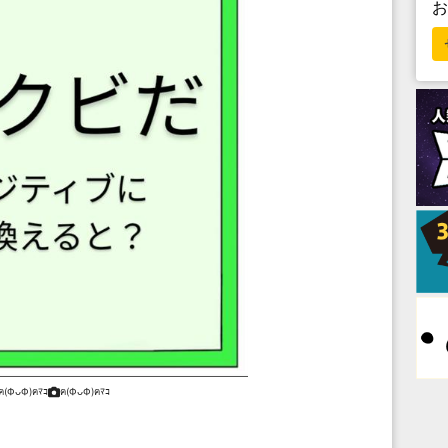
ฅ(ФᴗФ)ฅﾏｺ
ฅ(ФᴗФ)ฅﾏｺ