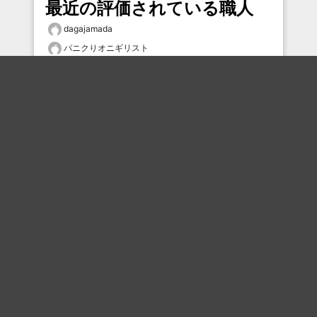
最近の評価されている職人
dagajamada
パニクりオニギリスト
大福
Hohoho
むー
ナガムさん
ハイパーレッド
しらす
ai_ru
タムケン2
おすすめのボケを毎日お届け
いいね！する
フォローする
フォローする