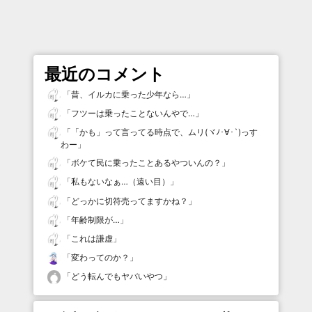
最近のコメント
「
昔、イルカに乗った少年なら…
」
「
フツーは乗ったことないんやで…
」
「
「かも」って言ってる時点で、ムリ(ヾﾉ･∀･`)っす
わー
」
「
ボケて民に乗ったことあるやついんの？
」
「
私もないなぁ…（遠い目）
」
「
どっかに切符売ってますかね？
」
「
年齢制限が…
」
「
これは謙虚
」
「
変わってのか？
」
「
どう転んでもヤバいやつ
」