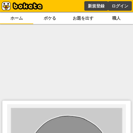
新規登録
ログイン
ホーム
ボケる
お題を出す
職人