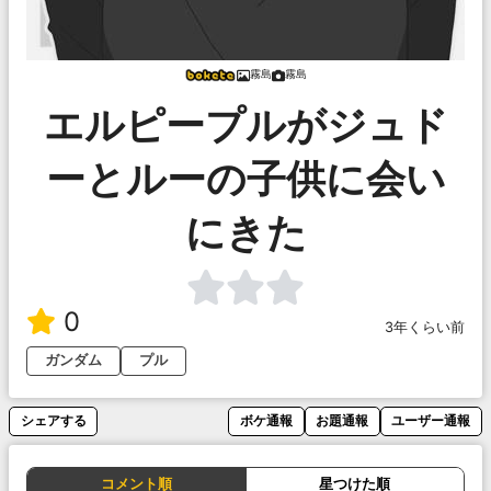
霧島
霧島
エルピープルがジュド
ーとルーの子供に会い
にきた
0
3年くらい前
ガンダム
プル
シェアする
ボケ通報
お題通報
ユーザー通報
コメント順
星つけた順