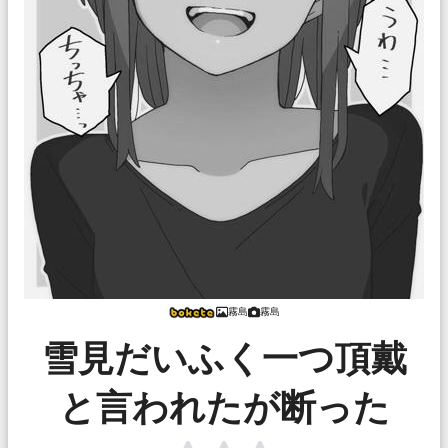
霧島
霧島
雪見だいふく一つ頂戴
と言われたが断った