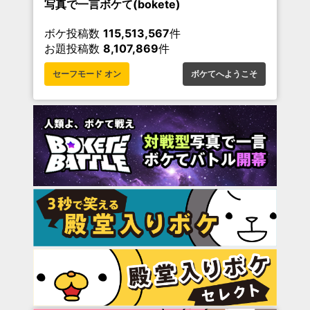
写真で一言ボケて(bokete)
ボケ投稿数
115,513,567
件
お題投稿数
8,107,869
件
セーフモード オン
ボケてへようこそ