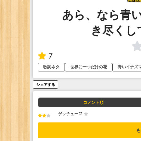
あら、なら青
き尽くし
7
歌詞ネタ
世界に一つだけの花
青いイナズ
シェアする
コメント順
ゲッチュー♡
も