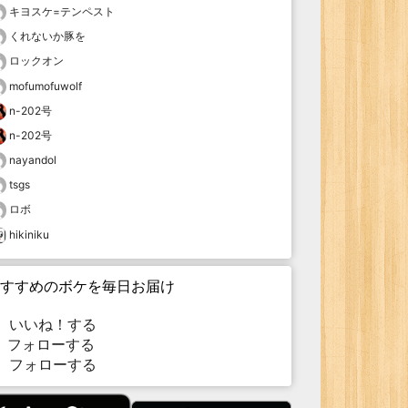
キヨスケ=テンペスト
くれないか豚を
ロックオン
mofumofuwolf
n-202号
n-202号
nayandol
tsgs
ロボ
hikiniku
すすめのボケを毎日お届け
いいね！する
フォローする
フォローする