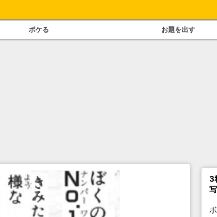
ボケる
お題を出す
3
写