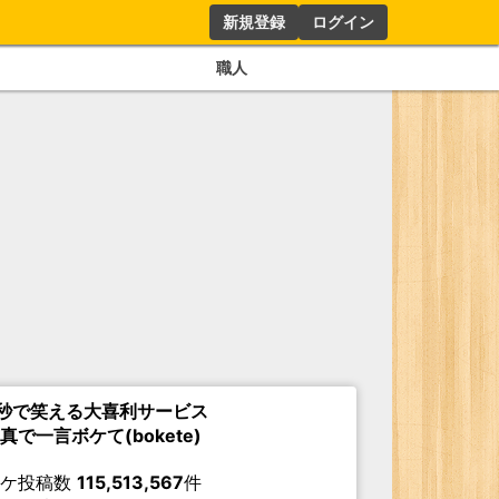
新規登録
ログイン
職人
秒で笑える大喜利サービス
真で一言ボケて(bokete)
ボケ投稿数
115,513,567
件