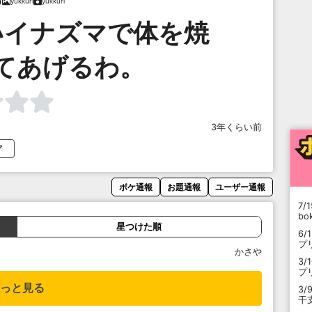
yukkuri
yukkuri
いイナズマで体を焼
てあげるわ。
3年くらい前
マ
ボケ通報
お題通報
ユーザー通報
7/1
b
星つけた順
6/
プ
かさや
3/
プ
っと見る
3/
干