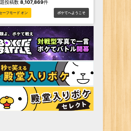
お題投稿数
8,107,869
件
セーフモード オン
ボケてへようこそ