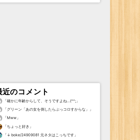
最近のコメント
「
確かに年齢からして、そうですよね…(^^;
」
「
グリーン「あの女を倒したらぶっコロすからな」
」
「
Mww
」
「
ちょっと好き
」
「
↓ boke/24909081 元ネタはこっちです
」