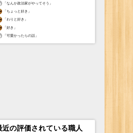
「
なんか政治家がやってそう
」
「
ちょっと好き
」
「
わりと好き
」
「
好き
」
「
可愛かったらの話
」
最近の評価されている職人