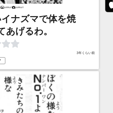
yukkuri
yukkuri
いイナズマで体を焼
てあげるわ。
3年くらい前
マ