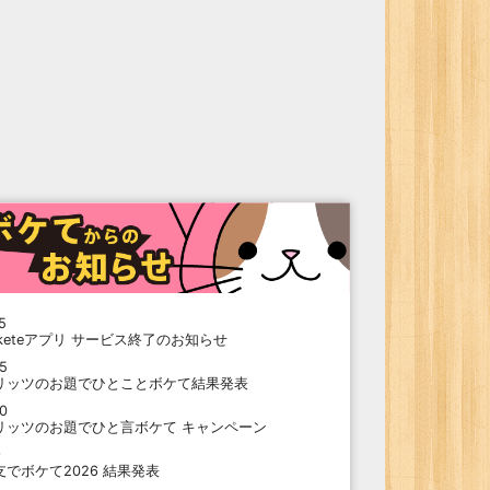
5
oketeアプリ サービス終了のお知らせ
15
リッツのお題でひとことボケて結果発表
10
リッツのお題でひと言ボケて キャンペーン
9
支でボケて2026 結果発表