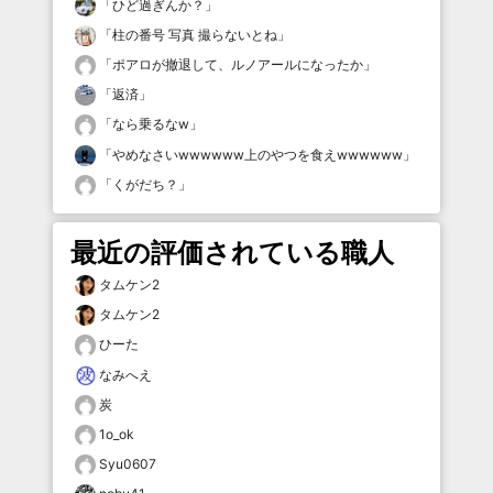
「
ひど過ぎんか？
」
「
柱の番号 写真 撮らないとね
」
「
ポアロが撤退して、ルノアールになったか
」
「
返済
」
「
なら乗るなw
」
「
やめなさいwwwwww上のやつを食えwwwwww
」
「
くがだち？
」
最近の評価されている職人
タムケン2
タムケン2
ひーた
なみへえ
炭
1o_ok
Syu0607