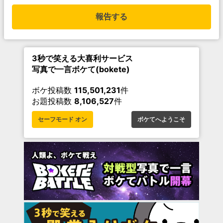
報告する
3秒で笑える大喜利サービス
写真で一言ボケて(bokete)
ボケ投稿数
115,501,231
件
お題投稿数
8,106,527
件
セーフモード オン
ボケてへようこそ