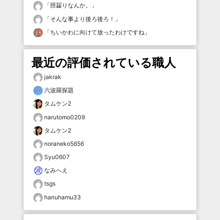
「
脛齧りなんか。
」
「
そんな事より後ろ後ろ！
」
「
ちいかわに向けて放ったわけですね
」
最近の評価されている職人
jakrak
六波羅探題
タムケン2
narutomo0209
タムケン2
noraneko5656
Syu0607
なみへえ
tsgs
hanuhamu33