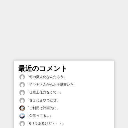
最近のコメント
「
何の擬人化なんだろう
」
「
半ヤギさんからお手紙書いた
」
「
仕様上仕方なくて…
」
「
食えねぇやつだぜ
」
「
ご利用は計画的に
」
「
久保ってる…
」
「
6リラあるけど・・・
」