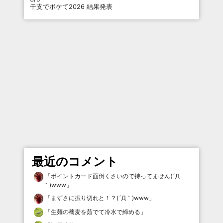
干支でボケて2026 結果発表
最近のコメント
「
ポイントカード面倒くさいので持ってません(´Д
｀)www
」
「
まずさに振り切れと！？(´Д｀)www
」
「
生麺の蕎麦を茹でて冷水で締める
」