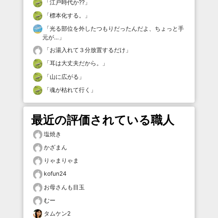
「
江戸時代か⁇
」
「
標本化する。
」
「
光る部位を外したつもりだったんだよ、ちょっと手
元が…
」
「
お湯入れて３分放置するだけ
」
「
耳は大丈夫だから。
」
「
山に広がる
」
「
魂が枯れて行く
」
最近の評価されている職人
塩焼き
かざまん
りゃまりゃま
kofun24
お母さんも目玉
むー
タムケン2