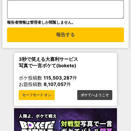
報告者情報は管理者しか閲覧しません。
報告する
3秒で笑える大喜利サービス
写真で一言ボケて(bokete)
ボケ投稿数
115,503,287
件
お題投稿数
8,107,057
件
セーフモード オン
ボケてへようこそ