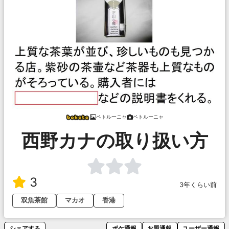
ペトルーニャ
ペトルーニャ
西野カナの取り扱い方
3
3年くらい前
双魚茶館
マカオ
香港
シェアする
ボケ通報
お題通報
ユーザー通報