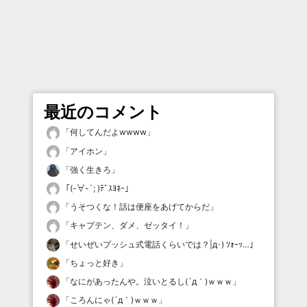
最近のコメント
「
何してんだよwwww
」
「
アイホン
」
「
強く生きろ
」
「
(-∀-`; )ﾃﾞｽﾖﾈｰ
」
「
うそつくな！話は便座をあげてからだ
」
「
キャプテン、ダメ、ゼッタイ！
」
「
せいぜいプッシュ式電話くらいでは？|д･) ｿｫｰｯ…
」
「
ちょっと好き
」
「
なにがあったんや。泣いとるし(´д｀)ｗｗｗ
」
「
ころんにゃ(´д｀)ｗｗｗ
」