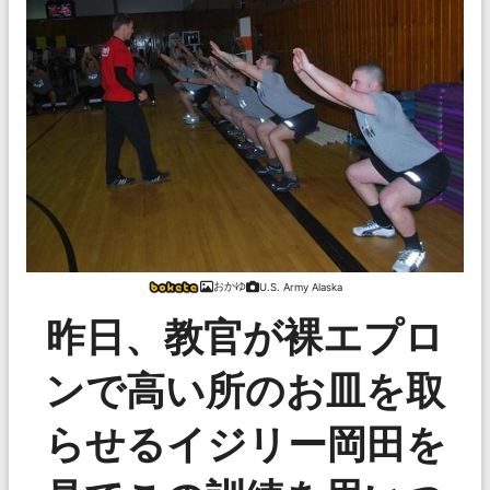
おかゆ
U.S. Army Alaska
昨日、教官が裸エプロ
ンで高い所のお皿を取
らせるイジリー岡田を