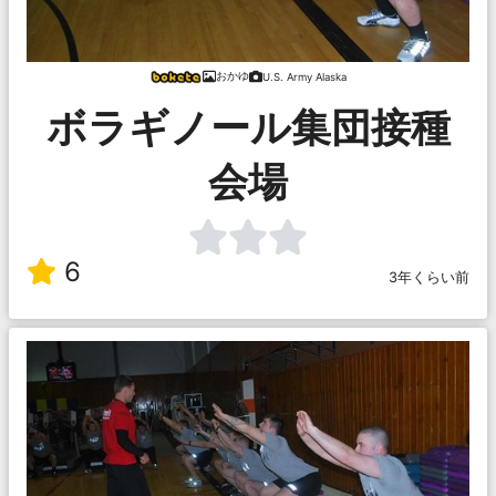
おかゆ
U.S. Army Alaska
ボラギノール集団接種
会場
6
3年くらい前