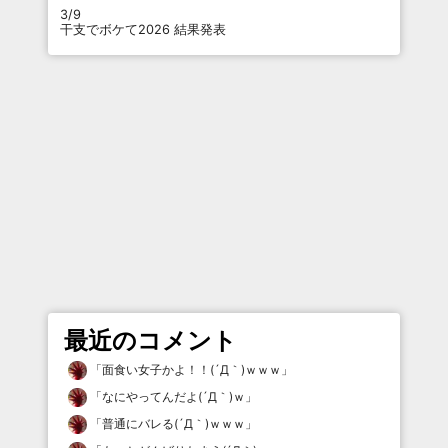
3/9
干支でボケて2026 結果発表
最近のコメント
「
面食い女子かよ！！(´Д｀)ｗｗｗ
」
「
なにやってんだよ(´Д｀)ｗ
」
「
普通にバレる(´Д｀)ｗｗｗ
」