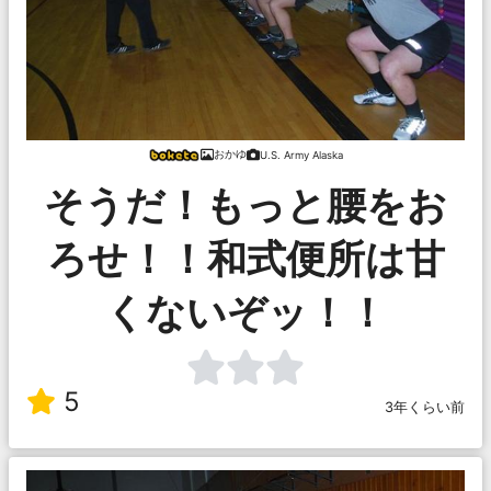
おかゆ
U.S. Army Alaska
そうだ！もっと腰をお
ろせ！！和式便所は甘
くないぞッ！！
5
3年くらい前