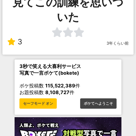
見てこの訓練を思いつ
いた
3
3年くらい前
3秒で笑える大喜利サービス
写真で一言ボケて(bokete)
ボケ投稿数
115,522,389
件
お題投稿数
8,108,727
件
セーフモード オン
ボケてへようこそ