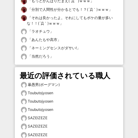
「
もっとがんばりたまえ(´Д｀)ｗｗｗ
」
「
分別で人間性が分かるとでも！？(´Д｀)ｗｗｗ
」
「
それは良かったよ。それにしてもボケの量が多い
な！！(´Д｀)ｗｗｗ
」
「
ラオチュウ
」
「
あんたもや高市
」
「
ネーミングセンスがダサい!
」
「
当然だろう
」
最近の評価されている職人
暴愚男(ボーグマン)
Toubutojyosen
Toubutojyosen
Toubutojyosen
SAZEIZEZE
SAZEIZEZE
SAZEIZEZE