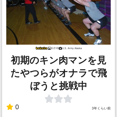
おかゆ
U.S. Army Alaska
初期のキン肉マンを見
たやつらがオナラで飛
ぼうと挑戦中
0
3年くらい前