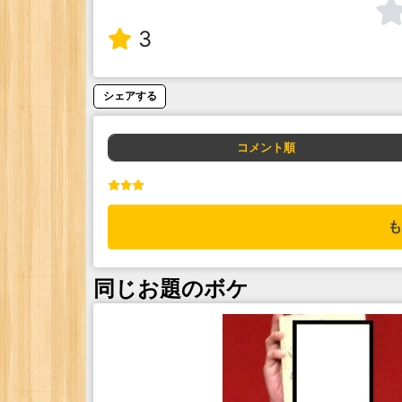
3
シェアする
コメント順
も
同じお題のボケ