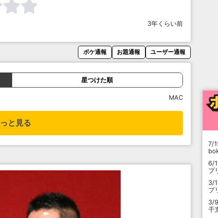
3年くらい前
ボケ通報
お題通報
ユーザー通報
星つけた順
MAC
っと見る
7/1
b
6/
プ
3/
プ
3/
干