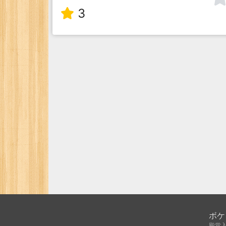
3
ボケ
殿堂