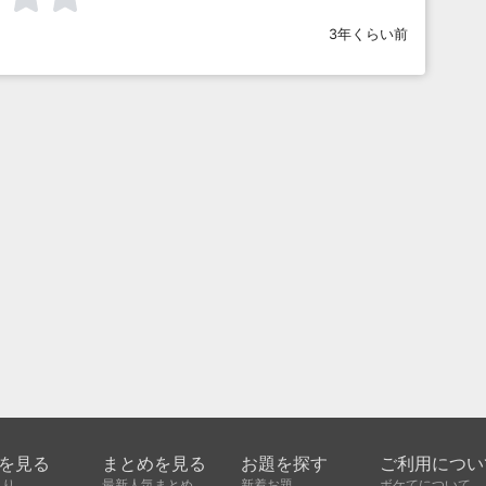
3年くらい前
を見る
まとめを見る
お題を探す
ご利用につい
入り
最新人気まとめ
新着お題
ボケてについて