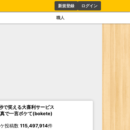
新規登録
ログイン
職人
秒で笑える大喜利サービス
真で一言ボケて(bokete)
ボケ投稿数
115,497,914
件