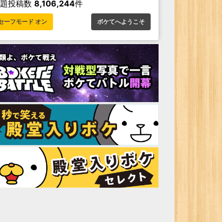
お題投稿数
8,106,244
件
セーフモード オン
ボケてへようこそ