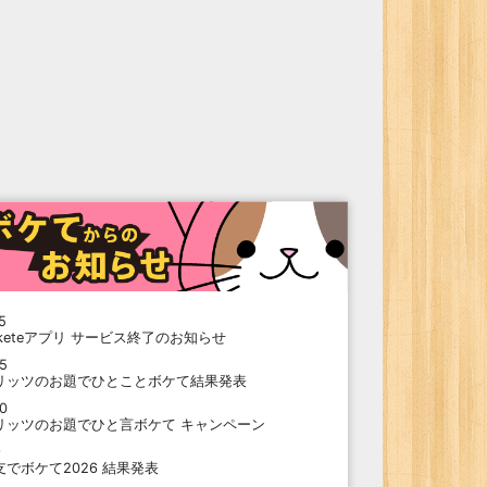
5
oketeアプリ サービス終了のお知らせ
15
リッツのお題でひとことボケて結果発表
10
リッツのお題でひと言ボケて キャンペーン
9
支でボケて2026 結果発表