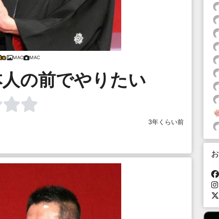
MAC
MAC
本人の前でやりたい
3年くらい前
お