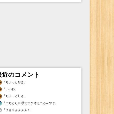
最近のコメント
「
ちょっと好き
」
「
いいね
」
「
ちょっと好き
」
「
こちとら10秒でボケ考えてるんやぞ
」
「
うぎゃぁぁぁぁ！
」