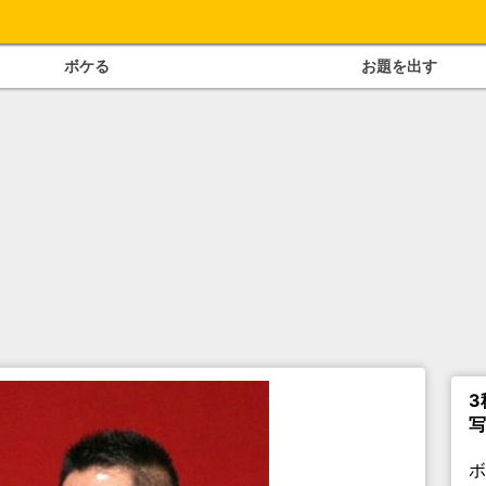
ボケる
お題を出す
3
写