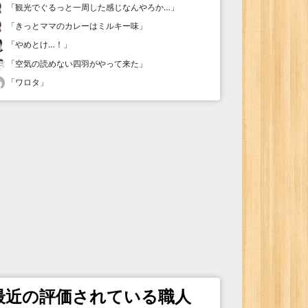
「
観光でぐるっと一周した感じなんやろか…
」
「
きっとママのカレーはミルキー味
」
「
やめとけ…！
」
「
空気の読めない四羽がやって来た
」
「
ワロタ
」
最近の評価されている職人