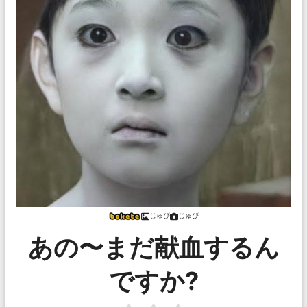
じゅぴ
じゅぴ
あの〜まだ献血するん
ですか?