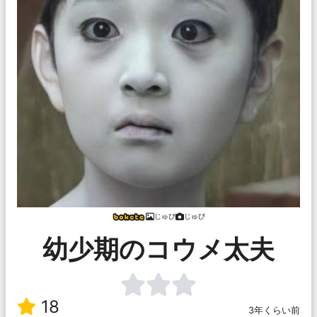
じゅぴ
じゅぴ
幼少期のコウメ太夫
18
3年くらい前