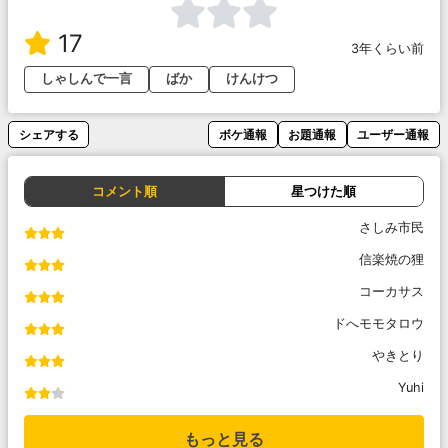
17
3年くらい前
しゃしんで一言
ばか
けんけつ
シェアする
ボケ通報
お題通報
ユーザー通報
コメント順
星つけた順
さしみ市民
信楽焼の狸
コーカサス
ドへモモタロウ
やきとり
Yuhi
もっと見る