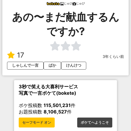
じゅぴ
じゅぴ
あの〜まだ献血するん
ですか?
17
3年くらい前
しゃしんで一言
ばか
けんけつ
3秒で笑える大喜利サービス
写真で一言ボケて(bokete)
ボケ投稿数
115,501,231
件
お題投稿数
8,106,527
件
セーフモード オン
ボケてへようこそ