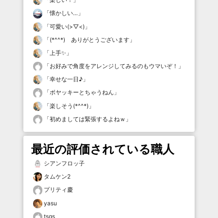
「
懐かしい…
」
「
可愛い(>▽<)
」
「
(*^^*) ありがとうございます
」
「
上手✨
」
「
お好みで角度をアレンジしてみるのもウマいぞ！
」
「
幸せな一日♪
」
「
ボヤッキーとちゃうねん
」
「
楽しそう(*^^*)
」
「
初めましては緊張するよねｗ
」
最近の評価されている職人
シアンフロッ子
タムケン2
プリティ慶
yasu
tsgs