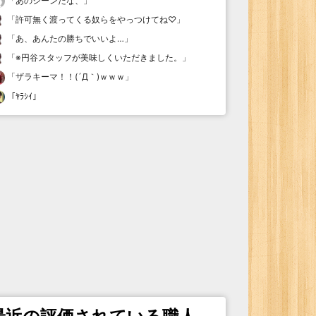
「
あのシーンだな、
」
「
許可無く渡ってくる奴らをやっつけてね♡
」
「
あ、あんたの勝ちでいいよ…
」
「
※円谷スタッフが美味しくいただきました。
」
「
ザラキーマ！！(´Д｀)ｗｗｗ
」
「
ﾔﾗｼｲ
」