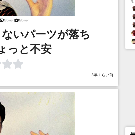
Edomon
Edomon
もないパーツが落ち
ょっと不安
3年くらい前