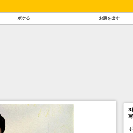
ボケる
お題を出す
3
写