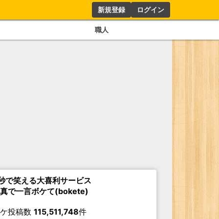
新規登録
ログイン
職人
秒で笑える大喜利サービス
真で一言ボケて(bokete)
ボケ投稿数
115,511,748
件