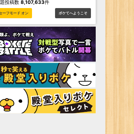
お題投稿数
8,107,633
件
セーフモード オン
ボケてへようこそ