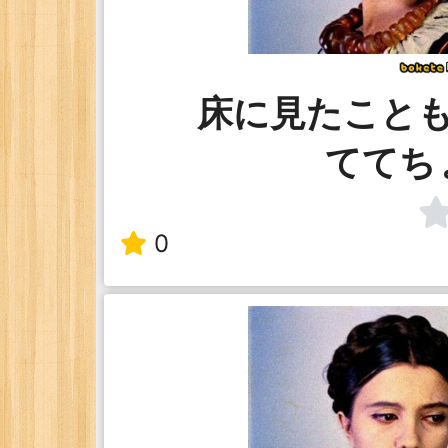
床に見たこと
ててち
0