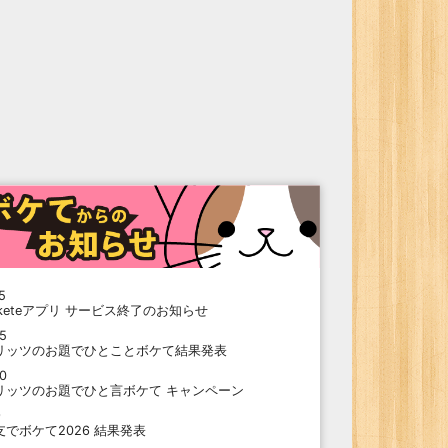
5
oketeアプリ サービス終了のお知らせ
15
リッツのお題でひとことボケて結果発表
10
リッツのお題でひと言ボケて キャンペーン
9
支でボケて2026 結果発表