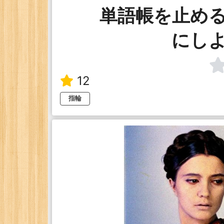
単語帳を止め
にし
12
指輪