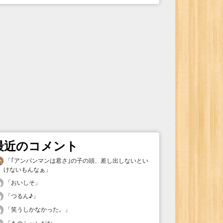
最近のコメント
「
｢アンパンマンは君さ｣の子の頭、差し出しないとい
けないもんなぁ
」
「
おいしそ
」
「
つるん♪
」
「
笑うしかなかった。
」