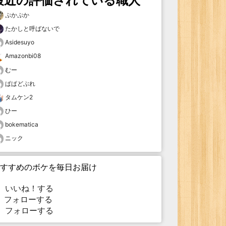
最近の評価されている職人
ぷかぷか
たかしと呼ばないで
Asidesuyo
Amazonbi08
むー
ぱぱどぶれ
タムケン2
ひー
bokematica
ニック
すすめのボケを毎日お届け
いいね！する
フォローする
フォローする