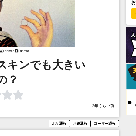
Edomon
Edomon
スキンでも大きい
の？
3年くらい前
ボケ通報
お題通報
ユーザー通報