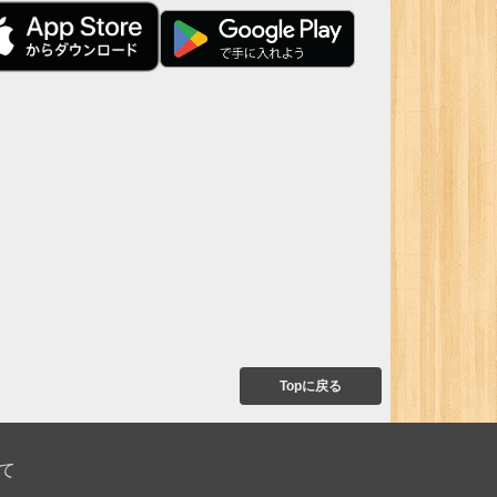
Topに戻る
て