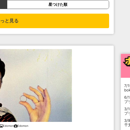
星つけた順
っと見る
7/1
b
6/
プ
3/
プ
3/
干
Edomon
Edomon